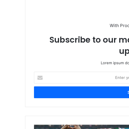
With Pro
Subscribe to our ma
up
Lorem ipsum dol
E
n
t
e
r
y
o
u
r
E
E