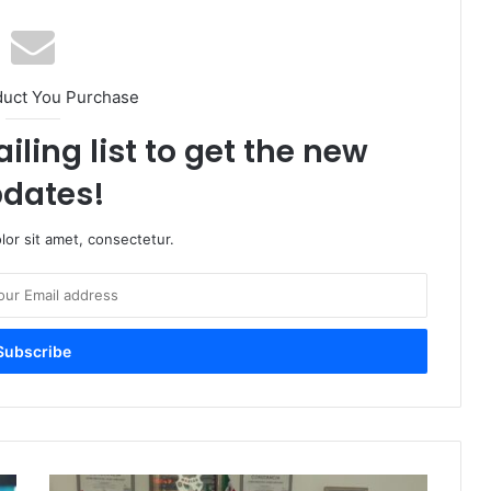
duct You Purchase
iling list to get the new
dates!
or sit amet, consectetur.
P