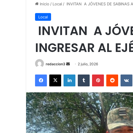
Inicio
/
Local
/
INVITAN A JÓVENES DE SABINAS 
Local
INVITAN A JÓVE
INGRESAR AL E
redaccion3
S
2 julio, 2026
e
Facebook
X
LinkedIn
Tumblr
Pinterest
Reddit
VK
n
d
a
n
e
m
a
i