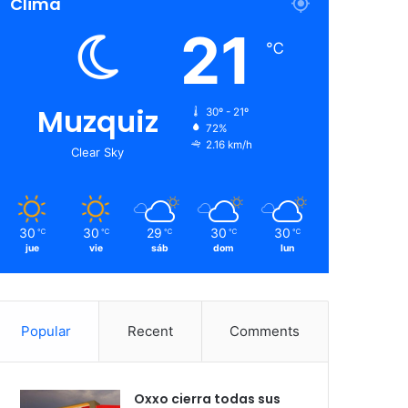
Clima
21
℃
Muzquiz
30º - 21º
72%
2.16 km/h
Clear Sky
30
30
29
30
30
℃
℃
℃
℃
℃
jue
vie
sáb
dom
lun
Popular
Recent
Comments
Oxxo cierra todas sus