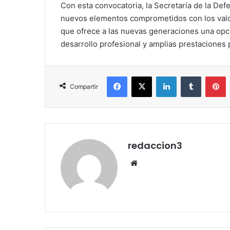
Con esta convocatoria, la Secretaría de la De
nuevos elementos comprometidos con los valores
que ofrece a las nuevas generaciones una opci
desarrollo profesional y amplias prestaciones p
Facebook
X
LinkedIn
Tumblr
Pinterest
Compartir
redaccion3
We
bsi
te