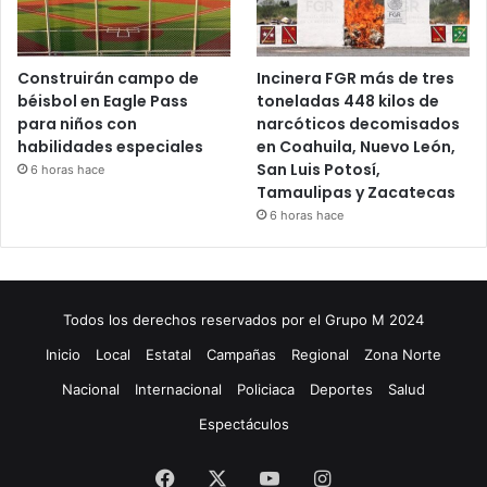
Construirán campo de
Incinera FGR más de tres
béisbol en Eagle Pass
toneladas 448 kilos de
para niños con
narcóticos decomisados
habilidades especiales
en Coahuila, Nuevo León,
San Luis Potosí,
6 horas hace
Tamaulipas y Zacatecas
6 horas hace
Todos los derechos reservados por el Grupo M 2024
Inicio
Local
Estatal
Campañas
Regional
Zona Norte
Nacional
Internacional
Policiaca
Deportes
Salud
Espectáculos
Facebook
X
YouTube
Instagram