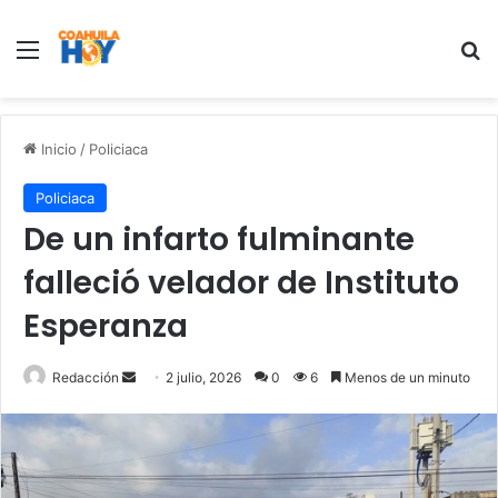
Menu
B
Inicio
/
Policiaca
Policiaca
De un infarto fulminante
falleció velador de Instituto
Esperanza
Redacción
S
2 julio, 2026
0
6
Menos de un minuto
e
n
d
a