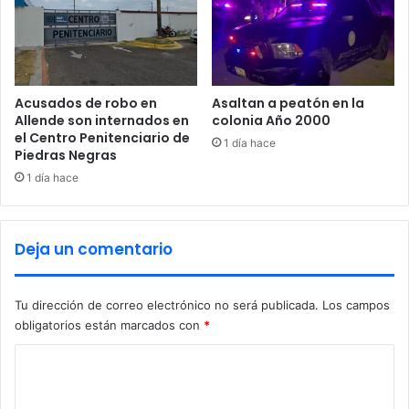
a
a
n
s
a
u
d
j
e
e
E
Acusados de robo en
Asaltan a peatón en la
t
m
Allende son internados en
colonia Año 2000
o
el Centro Penitenciario de
i
1 día hace
q
Piedras Negras
l
u
i
1 día hace
e
o
p
L
r
o
Deja un comentario
i
z
v
o
ó
y
Tu dirección de correo electrónico no será publicada.
Los campos
d
a
obligatorios están marcados con
*
e
,
l
p
C
a
o
l
o
r
i
l