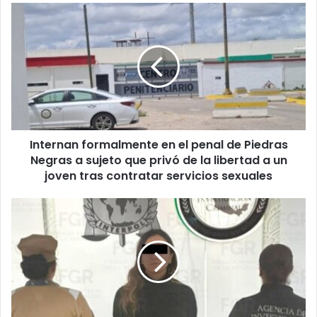
u
I
r
n
E
t
m
e
a
r
i
n
l
a
a
n
d
f
d
Internan formalmente en el penal de Piedras
o
r
Negras a sujeto que privó de la libertad a un
r
e
m
joven tras contratar servicios sexuales
s
a
s
l
F
m
G
e
R
n
d
t
e
e
t
e
i
n
e