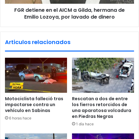
e
n
l
FGR detiene en el AICM a Gilda, hermana de
e
p
Emilio Lozoya, por lavado de dinero
e
e
n
n
e
a
l
Articulos relacionados
l
A
d
I
e
C
P
M
i
a
e
G
d
i
r
l
a
d
Motociclista falleció tras
Rescatan a dos de entre
s
a
impactarse contra un
los fierros retorcidos de
N
,
vehículo en Sabinas
una aparatosa volcadura
e
h
en Piedras Negras
6 horas hace
g
e
1 día hace
r
r
a
m
s