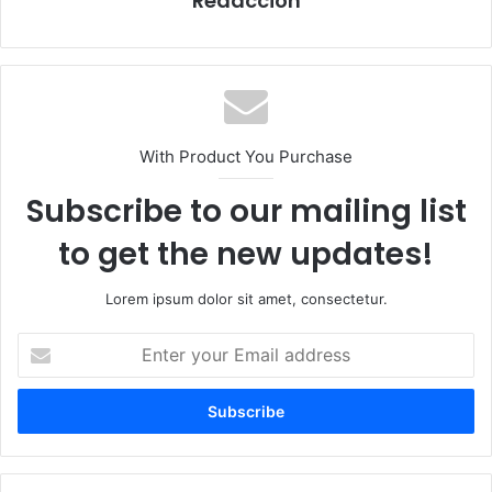
Redacción
With Product You Purchase
Subscribe to our mailing list
to get the new updates!
Lorem ipsum dolor sit amet, consectetur.
E
n
t
e
r
y
o