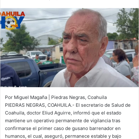
e
n
d
a
n
e
m
a
i
l
Por Miguel Magaña | Piedras Negras, Coahuila
PIEDRAS NEGRAS, COAHUILA.- El secretario de Salud de
Coahuila, doctor Eliud Aguirre, informó que el estado
mantiene un operativo permanente de vigilancia tras
confirmarse el primer caso de gusano barrenador en
humanos, el cual, aseguró, permanece estable y bajo