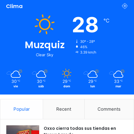
Clima
28
℃
Muzquiz
30º - 28º
46%
3.39 km/h
Clear Sky
30
30
29
29
33
℃
℃
℃
℃
℃
vie
sáb
dom
lun
mar
Popular
Recent
Comments
Oxxo cierra todas sus tiendas en