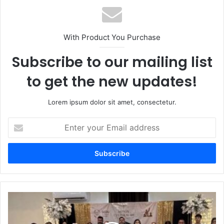
With Product You Purchase
Subscribe to our mailing list
to get the new updates!
Lorem ipsum dolor sit amet, consectetur.
E
n
t
e
r
y
o
u
U
r
n
E
a