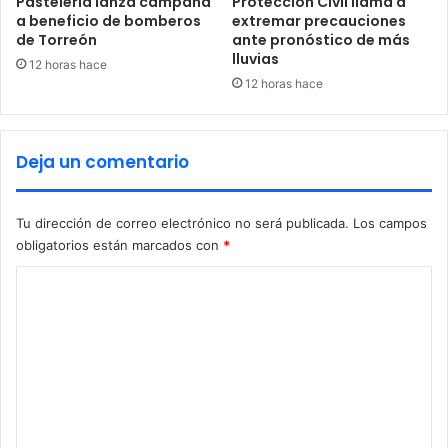
Pastelería lanza campaña
Protección Civil llama a
a beneficio de bomberos
extremar precauciones
de Torreón
ante pronóstico de más
lluvias
12 horas hace
12 horas hace
Deja un comentario
Tu dirección de correo electrónico no será publicada.
Los campos
obligatorios están marcados con
*
C
o
m
e
n
t