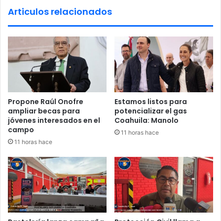
e
a
Articulos relacionados
s
s
C
s
u
a
l
l
t
e
u
p
r
o
a
r
l
l
Propone Raúl Onofre
Estamos listos para
e
a
ampliar becas para
potencializar el gas
s
p
jóvenes interesados en el
Coahuila: Manolo
e
u
campo
11 horas hace
n
e
11 horas hace
N
r
a
t
v
a
a
f
a
l
s
a