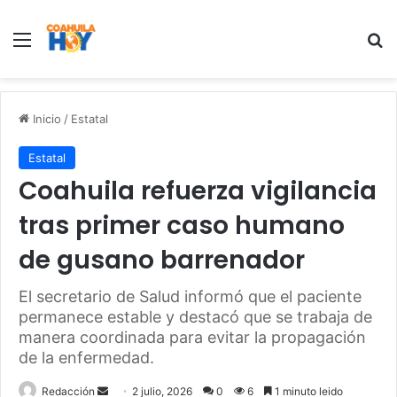
Menu
B
Inicio
/
Estatal
Estatal
Coahuila refuerza vigilancia
tras primer caso humano
de gusano barrenador
El secretario de Salud informó que el paciente
permanece estable y destacó que se trabaja de
manera coordinada para evitar la propagación
de la enfermedad.
Redacción
S
2 julio, 2026
0
6
1 minuto leido