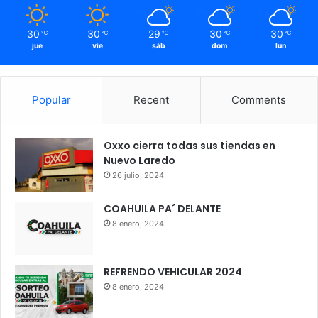
30
30
29
30
30
℃
℃
℃
℃
℃
jue
vie
sáb
dom
lun
Popular
Recent
Comments
Oxxo cierra todas sus tiendas en
Nuevo Laredo
26 julio, 2024
COAHUILA PA´ DELANTE
8 enero, 2024
REFRENDO VEHICULAR 2024
8 enero, 2024