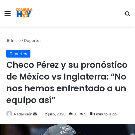
Menu
B
Inicio
/
Deportes
Deportes
Checo Pérez y su pronóstico
de México vs Inglaterra: “No
nos hemos enfrentado a un
equipo así”
Redacción
S
2 julio, 2026
0
5
1 minuto leido
e
n