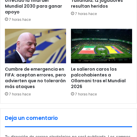
ofrecido la final del
Tailandia; 12 jugadores
c
:
Mundial 2030 para ganar
resultan heridos
c
A
apoyo
7 horas hace
i
s
7 horas hace
ó
í
n
f
M
u
e
e
x
t
i
r
c
a
a
b
Cumbre de emergencia en
Le salieron caros los
n
FIFA: aceptan errores, pero
palcohabientes a
a
advierten que no tolerarán
Ollamani tras el Mundial
a
j
más ataques
2026
a
r
7 horas hace
7 horas hace
c
o
n
Deja un comentario
C
h
a
Tu dirección de correo electrónico no será publicada.
Los campos