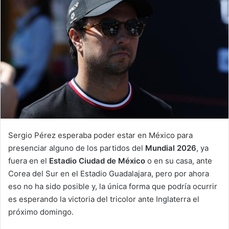
d
a
n
e
m
a
i
l
Sergio Pérez esperaba poder estar en México para
presenciar alguno de los partidos del
Mundial 2026
, ya
fuera en el
Estadio Ciudad de México
o en su casa, ante
Corea del Sur en el Estadio Guadalajara, pero por ahora
eso no ha sido posible y, la única forma que podría ocurrir
es esperando la victoria del tricolor ante Inglaterra el
próximo domingo.