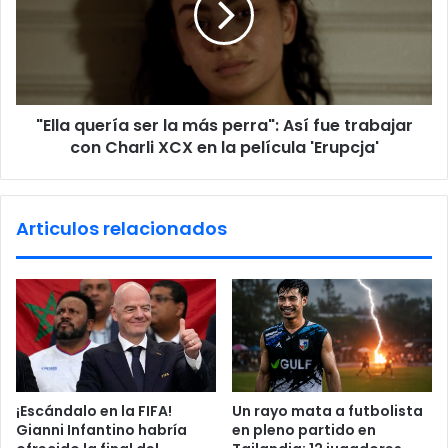
e
a
s
q
t
u
e
e
j
r
o
"Ella quería ser la más perra": Así fue trabajar
í
v
con Charli XCX en la película 'Erupcja'
a
i
s
k
e
i
r
Articulos relacionados
n
l
g
a
o
m
d
á
e
s
l
p
a
e
S
r
e
r
¡Escándalo en la FIFA!
Un rayo mata a futbolista
l
a
Gianni Infantino habría
en pleno partido en
e
"