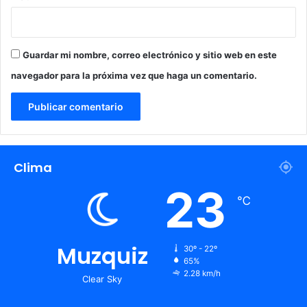
p
c
j
Guardar mi nombre, correo electrónico y sitio web en este
a
'
navegador para la próxima vez que haga un comentario.
Clima
23
℃
Muzquiz
30º - 22º
65%
2.28 km/h
Clear Sky