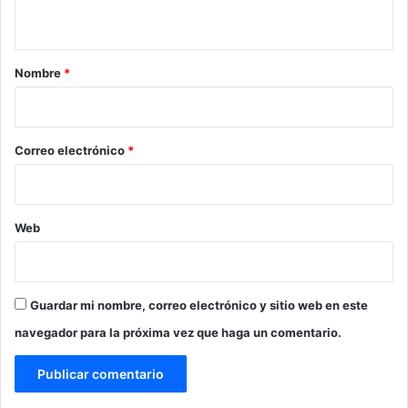
t
p
r
l
a
a
o
s
r
Nombre
*
m
N
á
i
e
t
g
o
i
r
*
c
Correo electrónico
*
a
a
s
Web
Guardar mi nombre, correo electrónico y sitio web en este
navegador para la próxima vez que haga un comentario.