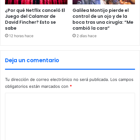
b
l
r
a
¿Por qué Netflix canceló El
Galilea Montijo pierde el
a
b
Juego del Calamar de
control de un ojo y de la
n
David Fincher? Esto se
boca tras una cirugía: “Me
e
r
sabe
cambió la cara”
c
e
a
12 horas hace
2 días hace
t
R
o
i
m
t
Deja un comentario
a
a
r
C
p
e
Tu dirección de correo electrónico no será publicada.
Los campos
r
t
obligatorios están marcados con
*
e
i
s
n
C
e
a
n
o
e
c
n
m
i
P
e
a
i
d
e
n
i
d