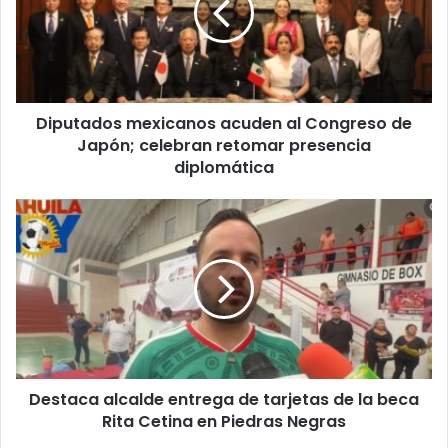
a
t
i
a
l
d
a
o
d
s
d
Diputados mexicanos acuden al Congreso de
m
r
Japón; celebran retomar presencia
e
e
x
diplomática
s
i
s
c
D
a
e
n
s
o
t
s
a
a
c
c
a
u
a
d
l
e
Destaca alcalde entrega de tarjetas de la beca
c
n
Rita Cetina en Piedras Negras
a
a
l