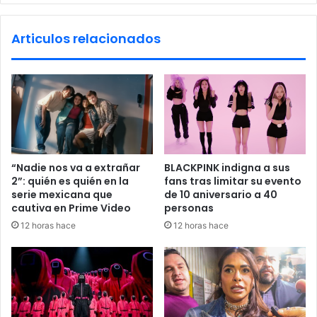
l
d
C
e
Articulos relacionados
o
e
n
n
g
t
r
r
e
e
s
g
o
a
d
d
e
e
“Nadie nos va a extrañar
BLACKPINK indigna a sus
J
t
2”: quién es quién en la
fans tras limitar su evento
a
a
serie mexicana que
de 10 aniversario a 40
p
r
cautiva en Prime Video
personas
ó
j
12 horas hace
12 horas hace
n
e
;
t
c
a
e
s
l
d
e
e