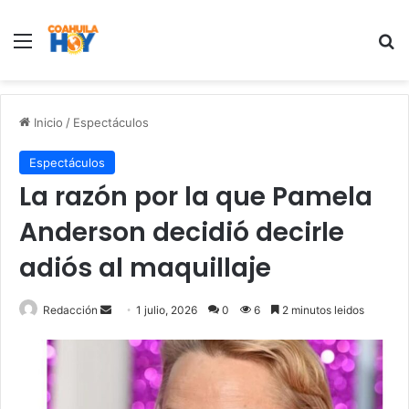
Menu
B
Inicio
/
Espectáculos
Espectáculos
La razón por la que Pamela
Anderson decidió decirle
adiós al maquillaje
Redacción
S
1 julio, 2026
0
6
2 minutos leidos
e
n
d
a