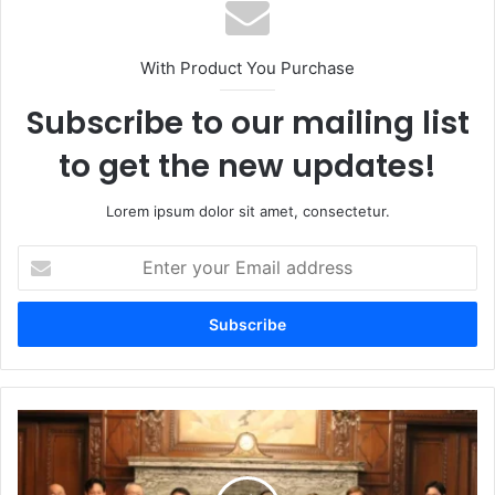
With Product You Purchase
Subscribe to our mailing list
to get the new updates!
Lorem ipsum dolor sit amet, consectetur.
E
n
t
e
r
y
o
u
D
r
i
E
p
m
u