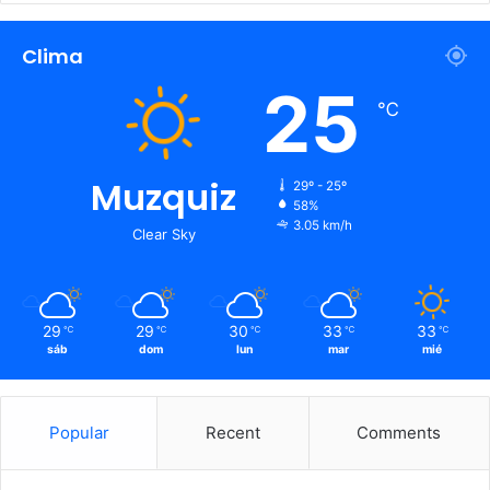
Clima
25
℃
Muzquiz
29º - 25º
58%
3.05 km/h
Clear Sky
29
29
30
33
33
℃
℃
℃
℃
℃
sáb
dom
lun
mar
mié
Popular
Recent
Comments