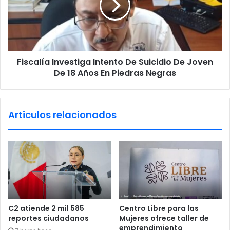
t
a
r
l
e
í
g
a
a
I
d
Fiscalía Investiga Intento De Suicidio De Joven
n
e
De 18 Años En Piedras Negras
v
t
e
a
s
r
t
Articulos relacionados
j
i
e
g
t
a
a
I
s
n
d
t
e
e
l
n
a
t
C2 atiende 2 mil 585
Centro Libre para las
b
o
reportes ciudadanos
Mujeres ofrece taller de
e
D
emprendimiento