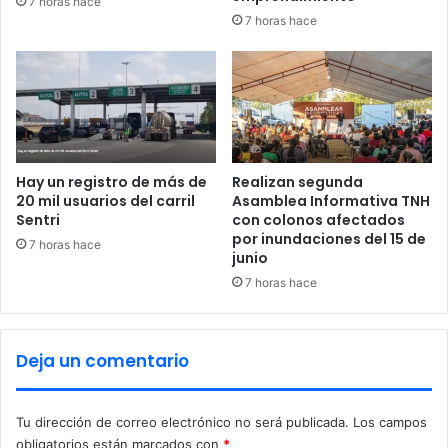
7 horas hace
c
e
7 horas hace
a
S
R
u
i
i
t
c
a
i
C
d
e
i
t
o
Hay un registro de más de
Realizan segunda
i
D
20 mil usuarios del carril
Asamblea Informativa TNH
n
e
Sentri
con colonos afectados
a
por inundaciones del 15 de
J
7 horas hace
junio
e
o
n
v
7 horas hace
P
e
i
n
e
D
Deja un comentario
d
e
r
1
a
8
Tu dirección de correo electrónico no será publicada.
Los campos
s
A
obligatorios están marcados con
*
N
ñ