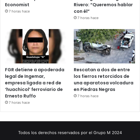
Economist
Rivero: “Queremos hablar
con él”
7 horas hace
7 horas hace
FGR detiene a apoderada
Rescatan a dos de entre
legal de Ingemar,
los fierros retorcidos de
empresa ligada a red de
una aparatosa volcadura
‘huachicol’ ferroviario de
en Piedras Negras
Ernesto Ruffo
7 horas hace
7 horas hace
Todos los derechos reservados por el Grupo M 2024