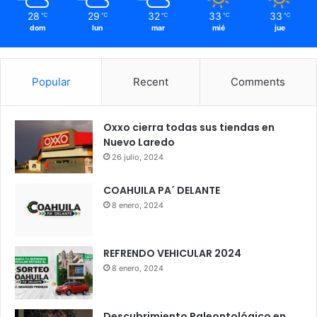
28
29
32
33
33
℃
℃
℃
℃
℃
dom
lun
mar
mié
jue
Popular
Recent
Comments
Oxxo cierra todas sus tiendas en
Nuevo Laredo
26 julio, 2024
COAHUILA PA´ DELANTE
8 enero, 2024
REFRENDO VEHICULAR 2024
8 enero, 2024
Descubrimiento Paleontológico en