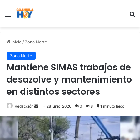
Menu
B
Inicio
/
Zona Norte
Zona Norte
Mantiene SIMAS trabajos de
desazolve y mantenimiento
en distintos sectores
Redacción
S
28 junio, 2026
0
8
1 minuto leido
e
n
d
a