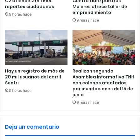
C2 atiende 2 mil 585
Centro Libre para las
s
a
reportes ciudadanos
Mujeres ofrece taller de
L
c
emprendimiento
9 horas hace
a
i
9 horas hace
g
o
o
n
s
a
a
l
P
d
i
e
e
C
d
a
Hay un registro de más de
Realizan segunda
r
c
20 mil usuarios del carril
Asamblea Informativa TNH
a
h
Sentri
con colonos afectados
s
por inundaciones del 15 de
i
9 horas hace
junio
N
b
e
o
9 horas hace
g
l
r
p
a
a
Deja un comentario
s
r
a