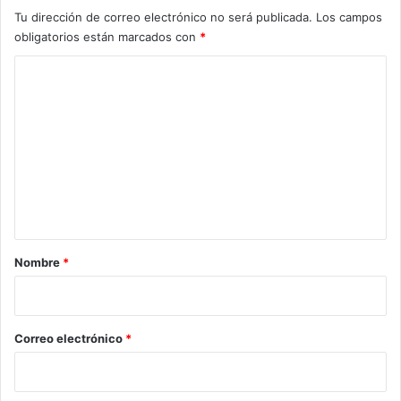
a
Tu dirección de correo electrónico no será publicada.
Los campos
d
obligatorios están marcados con
*
u
l
C
t
o
o
s
m
m
e
a
y
n
o
t
r
e
a
s
r
Nombre
*
e
i
n
a
o
g
*
Correo electrónico
*
o
s
t
o