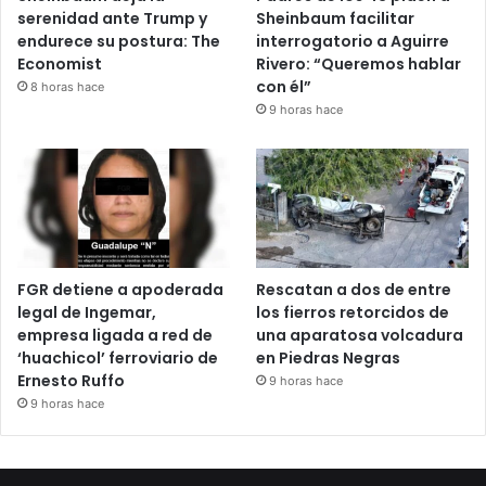
serenidad ante Trump y
Sheinbaum facilitar
endurece su postura: The
interrogatorio a Aguirre
Economist
Rivero: “Queremos hablar
con él”
8 horas hace
9 horas hace
FGR detiene a apoderada
Rescatan a dos de entre
legal de Ingemar,
los fierros retorcidos de
empresa ligada a red de
una aparatosa volcadura
‘huachicol’ ferroviario de
en Piedras Negras
Ernesto Ruffo
9 horas hace
9 horas hace