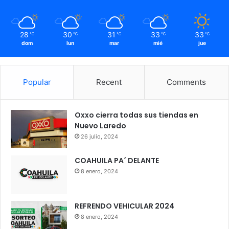
28
30
31
33
33
℃
℃
℃
℃
℃
dom
lun
mar
mié
jue
Popular
Recent
Comments
Oxxo cierra todas sus tiendas en
Nuevo Laredo
26 julio, 2024
COAHUILA PA´ DELANTE
8 enero, 2024
REFRENDO VEHICULAR 2024
8 enero, 2024