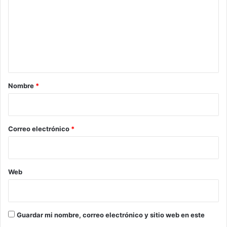
g
s
m
i
a
e
n
t
a
r
Nombre
*
i
o
*
Correo electrónico
*
Web
Guardar mi nombre, correo electrónico y sitio web en este