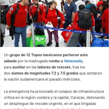
n
e
m
a
i
l
Un
grupo de 12 Topos mexicanos partieron este
sábado
por la madrugada
rumbo a
Venezuela
,
para
auxiliar
en las
labores de rescate
, tras los
dos
sismos de magnitudes 7.2 y 7.5 grados
que azotaron
la nación sudamericana el pasado miércoles.
La emergencia ha provocado el colapso de infraestructura
crítica en la región costera y la capital, Caracas, detonando
un despliegue de rescate urgente, en el que brigadas