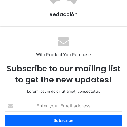
Redacción
With Product You Purchase
Subscribe to our mailing list
to get the new updates!
Lorem ipsum dolor sit amet, consectetur.
E
n
t
e
r