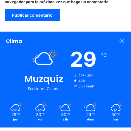
navegador para la próxima vez que haga un comentario.
Clima
29
℃
Muzquiz
29º - 29º
42%
6.37 km/h
Scattered Clouds
29
30
30
29
30
℃
℃
℃
℃
℃
jue
vie
sáb
dom
lun