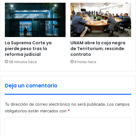
i
o
n
d
b
e
a
f
u
i
m
c
d
h
La Suprema Corte ya
UNAM abre la caja negra
e
a
pierde peso tras la
de Territorium; rescinde
f
reforma judicial
contrato
r
i
a
58 minutos hace
8 horas hace
e
G
n
o
d
n
Deja un comentario
e
c
e
a
s
l
Tu dirección de correo electrónico no será publicada.
Los campos
t
o
r
obligatorios están marcados con
*
R
a
a
C
t
m
e
o
o