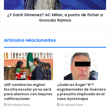
l
G
l
i
a
¿Y Santi Gimenez? AC Milan, a punto de fichar a
m
m
Goncalo Ramos
e
a
n
n
e
a
z
Articulos relacionados
t
?
i
A
r
C
a
M
r
i
m
l
u
a
r
n
o
,
¡SEP cambia las reglas!
¿Quién es Ángel “N”?
s
a
Escolta escolar ya no será
exgobernador de Guerrero
;
p
para alumnos con mejores
y presunto implicado en el
S
u
calificaciones
caso Ayotzinapa
h
n
36 minutos hace
54 minutos hace
e
t