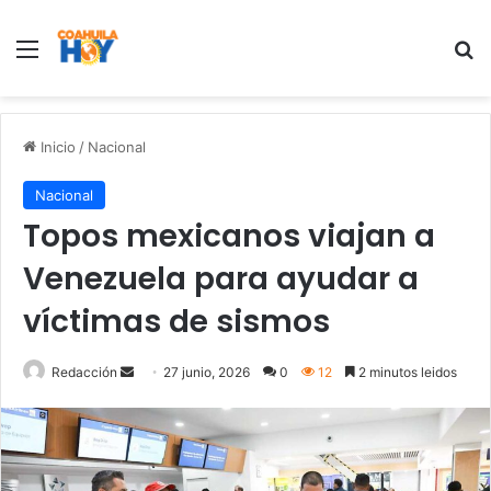
Menu
B
Inicio
/
Nacional
Nacional
Topos mexicanos viajan a
Venezuela para ayudar a
víctimas de sismos
Redacción
S
27 junio, 2026
0
12
2 minutos leidos
e
n
d
a