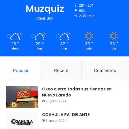
Muzquiz
28º - 20º
68%
2.65 km/h
Clear Sky
28
29
32
33
33
℃
℃
℃
℃
℃
dom
lun
mar
mié
jue
Popular
Recent
Comments
Oxxo cierra todas sus tiendas en
Nuevo Laredo
26 julio, 2024
COAHUILA PA´ DELANTE
8 enero, 2024