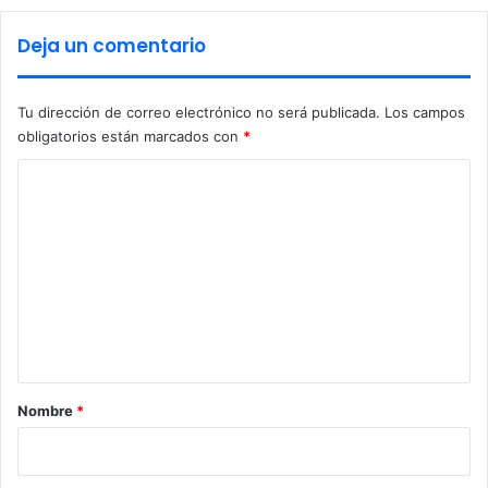
u
h
r
u
Deja un comentario
i
i
d
l
a
a
Tu dirección de correo electrónico no será publicada.
Los campos
d
obligatorios están marcados con
*
C
o
m
e
n
t
a
r
Nombre
*
i
o