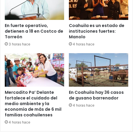
i
d
n
e
a
n
c
c
En fuerte operativo,
Coahuila es un estado de
i
i
detienen a 18 en Costco de
instituciones fuertes:
ó
a
Torreón
Manolo
n
l
3 horas hace
4 horas hace
e
p
n
a
m
r
a
a
t
v
e
o
r
t
i
a
Mercadito Pa’ Delante
En Coahuila hay 36 casos
a
r
fortalece el cuidado del
de gusano barrenador
d
e
medio ambiente y la
4 horas hace
e
economía de más de 6 mil
n
familias coahuilenses
s
C
e
o
4 horas hace
g
a