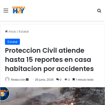
Menu
B
Inicio
/
Estatal
Estatal
Proteccion Civil atiende
hasta 15 reportes en casa
habitacion por accidentes
Redacción
S
26 junio, 2026
0
3
1 minuto leido
e
n
d
a