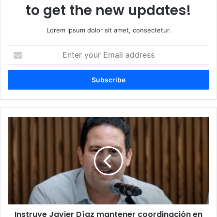
to get the new updates!
Lorem ipsum dolor sit amet, consectetur.
E
n
t
e
r
y
o
u
I
r
n
E
s
m
t
a
r
i
u
l
y
a
e
d
J
d
Instruye Javier Díaz mantener coordinación en
a