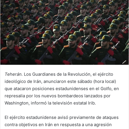
n
e
m
a
i
l
Teherán.
Los Guardianes de la Revolución, el ejército
ideológico de Irán, anunciaron este sábado (hora local)
que atacaron posiciones estadunidenses en el Golfo, en
represalia por los nuevos bombardeos lanzados por
Washington, informó la televisión estatal Irib.
El ejército estadunidense avisó previamente de ataques
contra objetivos en Irán en respuesta a una agresión