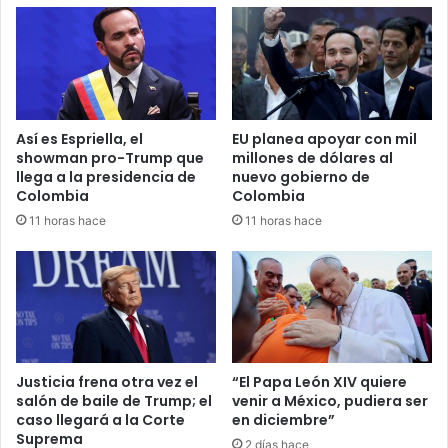
l
n
a
e
a
z
E
y
c
C
u
i
Así es Espriella, el
EU planea apoyar con mil
a
n
showman pro-Trump que
millones de dólares al
d
é
llega a la presidencia de
nuevo gobierno de
o
p
Colombia
Colombia
r
o
11 horas hace
11 horas hace
c
l
o
i
m
s
o
M
r
ú
i
z
v
q
a
u
Justicia frena otra vez el
“El Papa León XIV quiere
l
i
salón de baile de Trump; el
venir a México, pudiera ser
d
z
caso llegará a la Corte
en diciembre”
e
Suprema
r
2 días hace