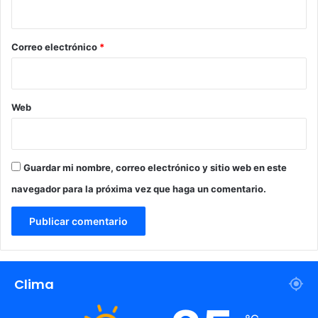
d
t
i
e
i
o
l
s
M
*
Correo electrónico
*
t
u
a
n
s
d
c
i
Web
o
a
n
l
e
x
p
Guardar mi nombre, correo electrónico y sitio web en este
e
navegador para la próxima vez que haga un comentario.
r
i
e
n
c
i
Clima
a
m
u