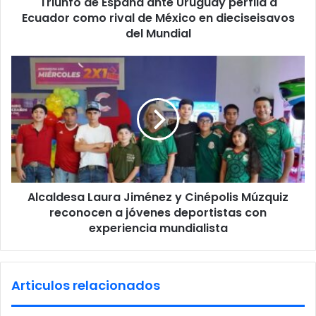
Triunfo de España ante Uruguay perfila a
E
r
Ecuador como rival de México en dieciseisavos
s
e
p
del Mundial
s
a
s
ñ
A
a
l
a
c
n
a
t
l
e
d
U
e
r
s
u
a
g
Alcaldesa Laura Jiménez y Cinépolis Múzquiz
L
u
reconocen a jóvenes deportistas con
a
a
u
experiencia mundialista
y
r
p
a
e
J
Articulos relacionados
r
i
f
m
i
é