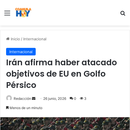
Menu
B
Inicio
/
Internacional
Internacional
Irán afirma haber atacado
objetivos de EU en Golfo
Pérsico
Redacción
S
26 junio, 2026
0
3
e
Menos de un minuto
n
d
a