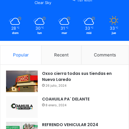
1.67 km/h
Clear Sky
28
30
31
33
33
℃
℃
℃
℃
℃
dom
lun
mar
mié
jue
Popular
Recent
Comments
Oxxo cierra todas sus tiendas en
Nuevo Laredo
26 julio, 2024
COAHUILA PA´ DELANTE
8 enero, 2024
REFRENDO VEHICULAR 2024