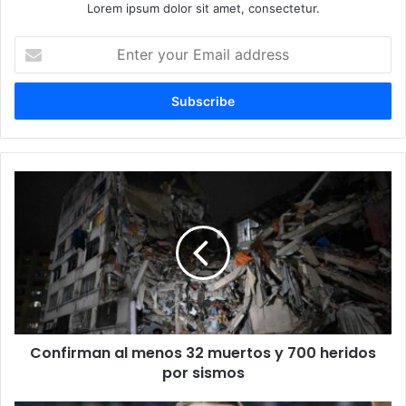
Lorem ipsum dolor sit amet, consectetur.
E
n
t
e
r
y
o
u
C
r
o
E
n
m
f
a
i
i
r
l
m
a
a
d
n
d
Confirman al menos 32 muertos y 700 heridos
a
r
por sismos
l
e
m