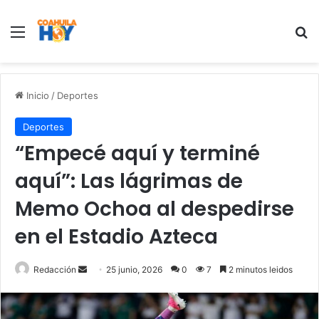
Menu
B
Inicio
/
Deportes
Deportes
“Empecé aquí y terminé
aquí”: Las lágrimas de
Memo Ochoa al despedirse
en el Estadio Azteca
Redacción
S
25 junio, 2026
0
7
2 minutos leidos
e
n