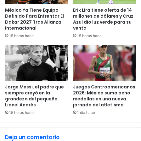
o
d
México Ya Tiene Equipo
Erik Lira tiene oferta de 14
s
e
Definido Para Enfrentar El
millones de dólares y Cruz
p
l
Dakar 2027 Tras Alianza
Azul dio luz verde para su
o
g
Internacional
venta
r
o
15 horas hace
15 horas hace
s
l
i
d
s
e
m
Á
o
l
s
v
a
r
Jorge Messi, el padre que
Juegos Centroamericanos
o
siempre creyó en la
2026: México suma ocho
grandeza del pequeño
medallas en una nueva
F
Lionel Andrés
jornada del atletismo
i
d
15 horas hace
1 día hace
a
l
g
Deja un comentario
o