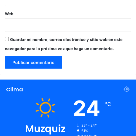
l
2
Web
0
2
6
Guardar mi nombre, correo electrónico y sitio web en este
navegador para la próxima vez que haga un comentario.
Clima
24
℃
Muzquiz
28º - 24º
61%