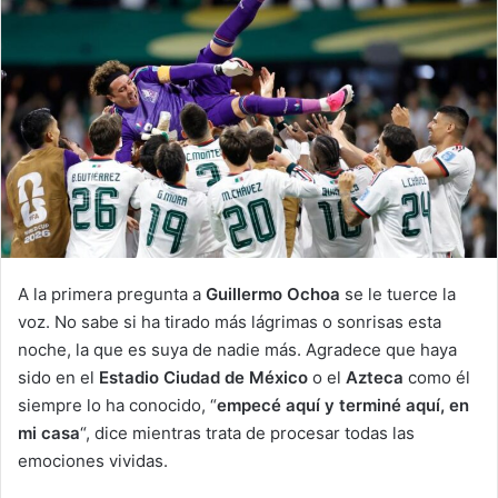
d
a
n
e
m
a
i
l
A la primera pregunta a
Guillermo Ochoa
se le tuerce la
voz. No sabe si ha tirado más lágrimas o sonrisas esta
noche, la que es suya de nadie más. Agradece que haya
sido en el
Estadio Ciudad de México
o el
Azteca
como él
siempre lo ha conocido, “
empecé aquí y terminé aquí, en
mi casa
“, dice mientras trata de procesar todas las
emociones vividas.