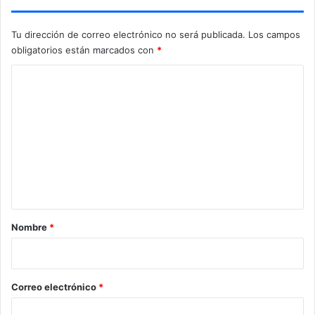
a
n
Tu dirección de correo electrónico no será publicada.
Los campos
t
obligatorios están marcados con
*
e
C
C
h
o
e
q
m
u
e
i
a
n
e
t
n
e
a
l
r
Nombre
*
M
i
u
n
o
d
*
Correo electrónico
*
i
a