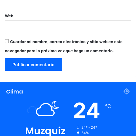
s
t
Web
a
d
i
o
Guardar mi nombre, correo electrónico y sitio web en este
A
z
navegador para la próxima vez que haga un comentario.
t
e
c
a
Clima
24
℃
Muzquiz
24º - 24º
54%