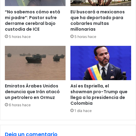
g
u
o
í
“No sabemos cómo está
EU buscará a mexicanos
S
"
mi padre”: Pastor sufre
que ha deportado para
á
:
derrame cerebral bajo
cobrarles multas
n
L
custodia de ICE
millonarias
c
a
5 horas hace
5 horas hace
h
s
e
l
z
á
g
r
i
m
a
Emiratos Árabes Unidos
Así es Espriella, el
s
denuncia que Irán atacó
showman pro-Trump que
un petrolero en Ormuz
llega a la presidencia de
d
Colombia
e
6 horas hace
M
1 día hace
e
m
o
Deja un comentario
O