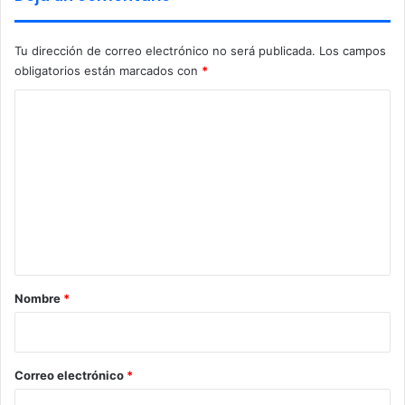
c
h
Tu dirección de correo electrónico no será publicada.
Los campos
o
obligatorios están marcados con
*
a
a
C
l
o
d
e
m
s
e
p
e
n
d
t
i
r
a
s
r
Nombre
*
e
i
e
n
o
e
*
Correo electrónico
*
l
E