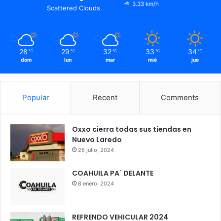
3.33 km/h
Scattered Clouds
28
29
32
33
34
℃
℃
℃
℃
℃
dom
lun
mar
mié
jue
Popular
Recent
Comments
Oxxo cierra todas sus tiendas en
Nuevo Laredo
26 julio, 2024
COAHUILA PA´ DELANTE
8 enero, 2024
REFRENDO VEHICULAR 2024