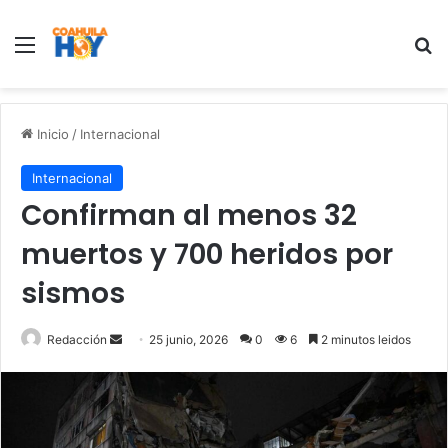
Menu
B
Inicio
/
Internacional
Internacional
Confirman al menos 32
muertos y 700 heridos por
sismos
Redacción
S
25 junio, 2026
0
6
2 minutos leidos
e
n
d
a