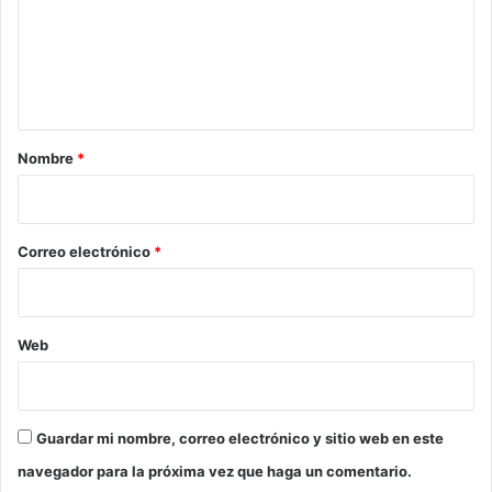
e
o
n
t
a
r
Nombre
*
i
o
*
Correo electrónico
*
Web
Guardar mi nombre, correo electrónico y sitio web en este
navegador para la próxima vez que haga un comentario.