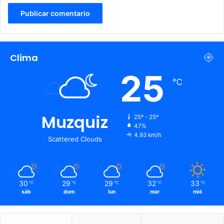
Clima
25
℃
Muzquiz
25º - 25º
47%
4.93 km/h
Scattered Clouds
30
29
29
32
33
℃
℃
℃
℃
℃
sáb
dom
lun
mar
mié