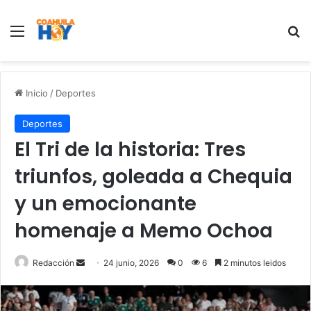
Menu
B
Inicio
/
Deportes
Deportes
El Tri de la historia: Tres
triunfos, goleada a Chequia
y un emocionante
homenaje a Memo Ochoa
Redacción
S
24 junio, 2026
0
6
2 minutos leidos
e
n