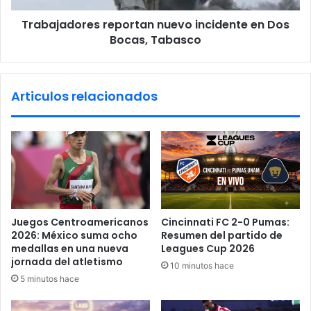
s
o
a
Trabajadores reportan nuevo incidente en Dos
r
c
Bocas, Tabasco
e
u
s
d
r
i
e
Articulos relacionados
e
p
r
o
o
r
n
t
l
a
a
n
c
n
o
u
s
e
Juegos Centroamericanos
Cincinnati FC 2-0 Pumas:
t
v
2026: México suma ocho
Resumen del partido de
a
o
medallas en una nueva
Leagues Cup 2026
c
i
jornada del atletismo
10 minutos hace
e
n
5 minutos hace
n
c
t
i