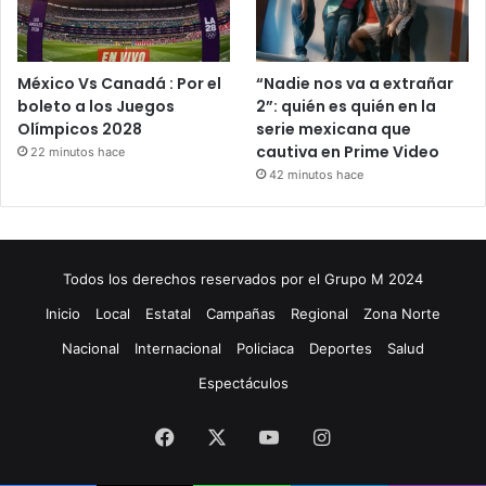
México Vs Canadá : Por el
“Nadie nos va a extrañar
boleto a los Juegos
2”: quién es quién en la
Olímpicos 2028
serie mexicana que
cautiva en Prime Video
22 minutos hace
42 minutos hace
Todos los derechos reservados por el Grupo M 2024
Inicio
Local
Estatal
Campañas
Regional
Zona Norte
Nacional
Internacional
Policiaca
Deportes
Salud
Espectáculos
Facebook
X
YouTube
Instagram