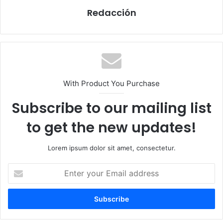
Redacción
With Product You Purchase
Subscribe to our mailing list
to get the new updates!
Lorem ipsum dolor sit amet, consectetur.
E
n
t
e
r
y