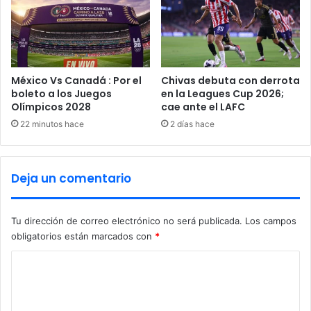
r
d
a
e
l
n
d
t
e
e
V
e
México Vs Canadá : Por el
Chivas debuta con derrota
e
n
boleto a los Juegos
en la Leagues Cup 2026;
n
Olímpicos 2028
cae ante el LAFC
D
e
o
22 minutos hace
2 días hace
z
s
u
B
e
o
Deja un comentario
l
c
a
a
s
Tu dirección de correo electrónico no será publicada.
Los campos
,
obligatorios están marcados con
*
T
a
C
b
a
o
s
m
c