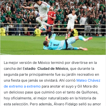
d
a
n
e
m
a
i
l
La mejor versión de México terminó por divertirse en la
cancha del E
stadio Ciudad de México,
que durante la
segunda parte principalmente fue su jardín recreativo en
una fiesta que jamás se olvidará. Ahí corrió
Mateo Chávez
de extremo a extremo
para anotar el suyo y Gil Mora dio
un delicioso pase que culminó con el tanto de Quiñones,
hoy oficialmente, el mejor naturalizado en la historia de
esta selección. Pero además, Álvaro Fidalgo selló su amor