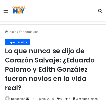
Menu
B
Inicio
/
Espectáculos
Espectáculos
Lo que nunca se dijo de
Corazón Salvaje: ¿Eduardo
Palomo y Edith González
fueron novios en la vida
real?
Redacción
S
13 junio, 2026
0
5
3 minutos leidos
e