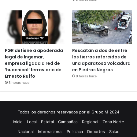
FGR detiene a apoderada
Rescatan a dos de entre
legal de Ingemar,
los fierros retorcidos de
empresa ligada a red de
una aparatosa volcadura
‘huachicol’ ferroviario de
en Piedras Negras
Ernesto Ruffo
9 horas hace
8 horas hace
Todos los derechos reservados por el Grupo M 2024
Inicio
Local
Estatal
Campañas
Regional
Zona Norte
Nacional
Internacional
Policiaca
Deportes
Salud