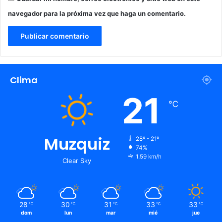
navegador para la próxima vez que haga un comentario.
Clima
21
℃
Muzquiz
28º - 21º
74%
1.59 km/h
Clear Sky
28
30
31
33
33
℃
℃
℃
℃
℃
dom
lun
mar
mié
jue