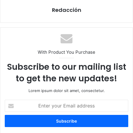
Redacción
With Product You Purchase
Subscribe to our mailing list
to get the new updates!
Lorem ipsum dolor sit amet, consectetur.
E
n
t
e
r