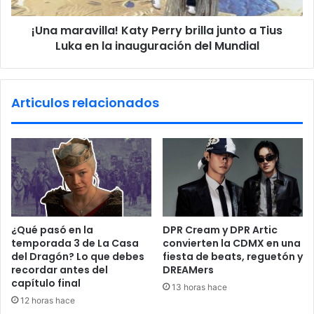
x
v
p
¡Una maravilla! Katy Perry brilla junto a Tius
i
l
Luka en la inauguración del Mundial
l
o
l
s
a
i
!
Articulos relacionados
v
K
o
a
s
t
c
y
o
P
n
e
t
r
r
r
a
y
⁠¿Qué pasó en la
DPR Cream y DPR Artic
e
b
temporada 3 de La Casa
convierten la CDMX en una
d
r
del Dragón? Lo que debes
fiesta de beats, reguetón y
i
i
recordar antes del
DREAMers
f
l
capítulo final
13 horas hace
i
l
12 horas hace
c
a