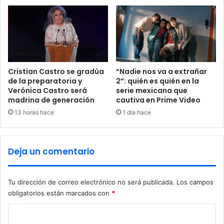
i
j
o
u
e
n
s
t
t
o
a
a
t
T
Cristian Castro se gradúa
“Nadie nos va a extrañar
a
de la preparatoria y
2”: quién es quién en la
i
Verónica Castro será
serie mexicana que
l
u
madrina de generación
cautiva en Prime Video
d
s
e
L
13 horas hace
1 día hace
E
u
c
k
u
a
Deja un comentario
a
e
d
n
o
l
Tu dirección de correo electrónico no será publicada.
Los campos
r
a
obligatorios están marcados con
*
i
n
C
a