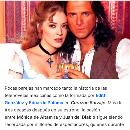
n
d
a
n
e
m
a
i
l
Pocas parejas han marcado tanto la historia de las
telenovelas mexicanas como la formada por
Edith
González
y
Eduardo Palomo
en
Corazón Salvaje
. Más de
tres décadas después de su estreno, la pasión
entre
Mónica de Altamira y Juan del Diablo
sigue siendo
recordada por millones de espectadores, quienes durante