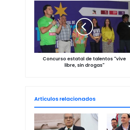
C
E
o
m
n
a
c
i
u
l
r
a
s
d
o
d
e
r
Concurso estatal de talentos "vive
s
e
libre, sin drogas"
t
s
a
s
t
a
l
d
Articulos relacionados
e
t
a
l
e