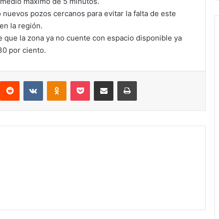
medio máximo de 5 minutos.
nuevos pozos cercanos para evitar la falta de este
en la región.
e que la zona ya no cuente con espacio disponible ya
30 por ciento.
Reddit
VKontakte
Odnoklassniki
Pocket
Compartir via email
Print