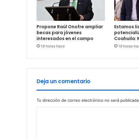
n
t
o
s
Propone Raúl Onofre ampliar
Estamos li
"
becas para jóvenes
potenciali
v
interesados en el campo
Coahuila:
i
19 horas hace
19 horas ha
v
e
l
i
b
r
Deja un comentario
e
,
s
Tu dirección de correo electrónico no será publicada
i
C
n
d
o
r
m
o
g