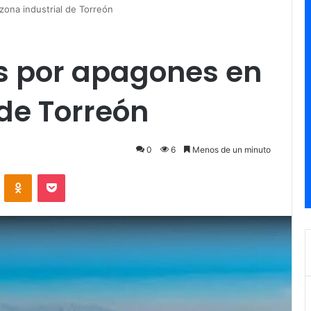
zona industrial de Torreón
es por apagones en
 de Torreón
0
6
Menos de un minuto
ontakte
Odnoklassniki
Pocket