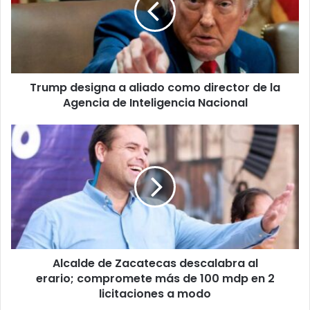
a
p
i
d
l
e
a
s
d
i
d
Trump designa a aliado como director de la
g
r
Agencia de Inteligencia Nacional
n
e
a
s
a
A
s
a
l
l
c
i
a
a
l
d
d
o
e
c
d
o
e
m
Alcalde de Zacatecas descalabra al
Z
o
erario; compromete más de 100 mdp en 2
a
d
c
licitaciones a modo
i
a