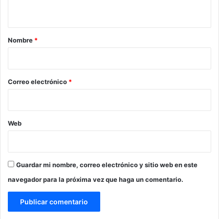
0
t
m
d
a
p
r
Nombre
*
e
n
i
2
o
l
*
Correo electrónico
*
i
c
i
t
Web
a
c
i
o
n
Guardar mi nombre, correo electrónico y sitio web en este
e
navegador para la próxima vez que haga un comentario.
s
a
m
o