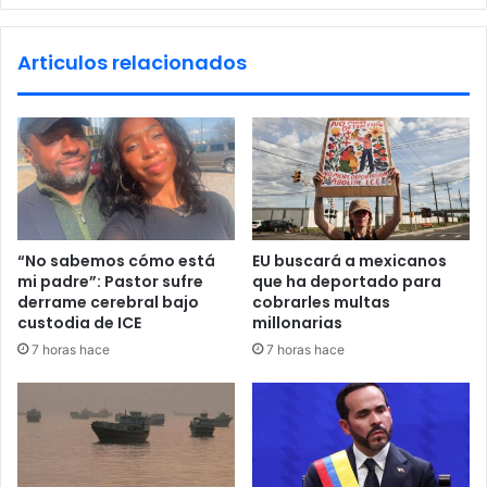
r
t
e
e
Articulos relacionados
c
c
t
a
o
s
r
d
d
e
e
s
l
c
a
a
A
l
“No sabemos cómo está
EU buscará a mexicanos
g
a
mi padre”: Pastor sufre
que ha deportado para
e
b
derrame cerebral bajo
cobrarles multas
n
r
custodia de ICE
millonarias
c
a
7 horas hace
7 horas hace
i
a
a
l
d
e
e
r
I
a
n
r