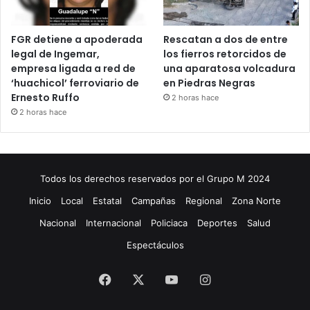
FGR detiene a apoderada
Rescatan a dos de entre
legal de Ingemar,
los fierros retorcidos de
empresa ligada a red de
una aparatosa volcadura
‘huachicol’ ferroviario de
en Piedras Negras
Ernesto Ruffo
2 horas hace
2 horas hace
Todos los derechos reservados por el Grupo M 2024
Inicio
Local
Estatal
Campañas
Regional
Zona Norte
Nacional
Internacional
Policiaca
Deportes
Salud
Espectáculos
Facebook
X
YouTube
Instagram