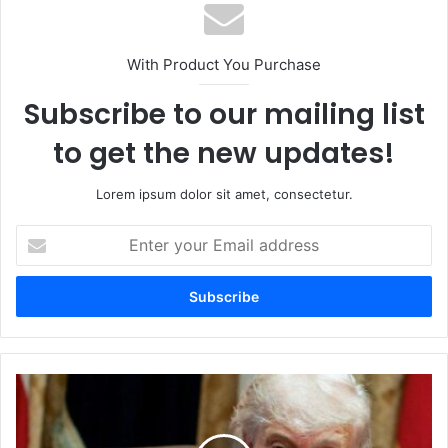
With Product You Purchase
Subscribe to our mailing list
to get the new updates!
Lorem ipsum dolor sit amet, consectetur.
E
n
t
e
r
y
o
u
T
r
r
E
u
m
m