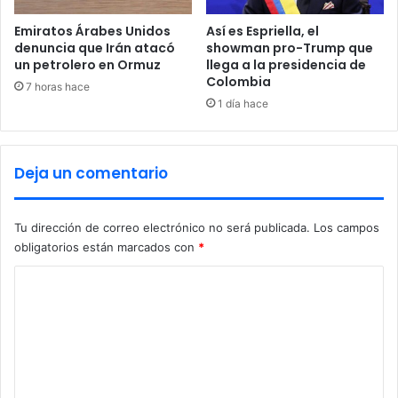
t
i
e
o
Emiratos Árabes Unidos
Así es Espriella, el
l
;
denuncia que Irán atacó
showman pro-Trump que
i
un petrolero en Ormuz
llega a la presidencia de
g
Colombia
c
7 horas hace
e
o
1 día hace
n
m
c
p
i
r
Deja un comentario
a
o
N
m
a
e
Tu dirección de correo electrónico no será publicada.
Los campos
c
t
obligatorios están marcados con
*
i
e
o
m
C
n
á
a
s
o
l
d
m
e
e
1
0
n