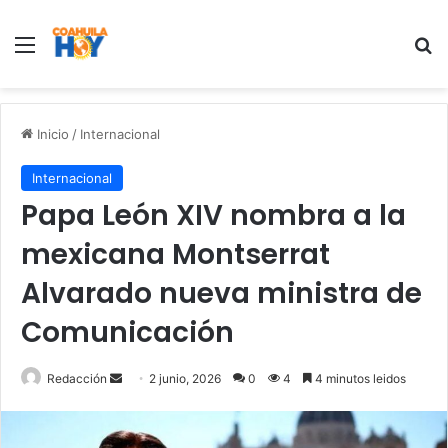
Menu
B
Inicio
/
Internacional
Internacional
Papa León XIV nombra a la
mexicana Montserrat
Alvarado nueva ministra de
Comunicación
Redacción
S
2 junio, 2026
0
4
4 minutos leidos
e
n