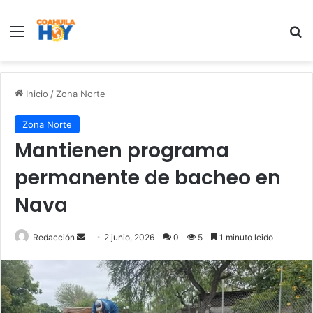
Menu
B
Inicio
/
Zona Norte
Zona Norte
Mantienen programa
permanente de bacheo en
Nava
Redacción
S
2 junio, 2026
0
5
1 minuto leido
e
n
d
a