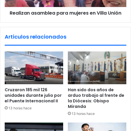
n
!
a
a
Realizan asamblea para mujeres en Villa Unión
s
r
a
d
m
e
b
Articulos relacionados
v
l
i
e
v
a
i
p
e
a
n
r
d
a
a
m
e
u
Cruzaron 185 mil 126
Han sido dos años de
n
j
unidades durante julio por
arduo trabajo al frente de
l
e
el Puente Internacional II
la Diócesis: Obispo
o
r
Miranda
13 horas hace
s
e
13 horas hace
5
s
M
e
a
n