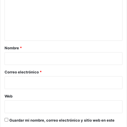
d
m
a
e
N
a
n
v
t
a
a
r
Nombre
*
i
o
*
Correo electrónico
*
Web
Guardar mi nombre, correo electrónico y sitio web en este