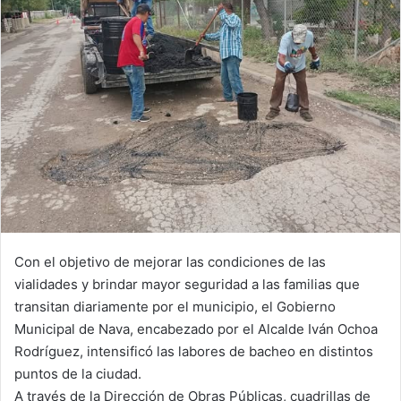
n
e
m
a
i
l
Con el objetivo de mejorar las condiciones de las
vialidades y brindar mayor seguridad a las familias que
transitan diariamente por el municipio, el Gobierno
Municipal de Nava, encabezado por el Alcalde Iván Ochoa
Rodríguez, intensificó las labores de bacheo en distintos
puntos de la ciudad.
A través de la Dirección de Obras Públicas, cuadrillas de