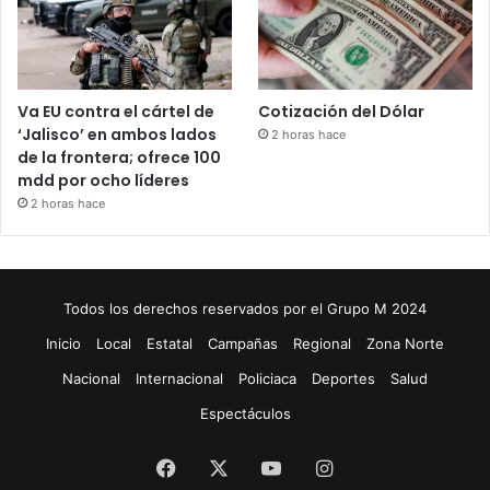
Va EU contra el cártel de
Cotización del Dólar
‘Jalisco’ en ambos lados
2 horas hace
de la frontera; ofrece 100
mdd por ocho líderes
2 horas hace
Todos los derechos reservados por el Grupo M 2024
Inicio
Local
Estatal
Campañas
Regional
Zona Norte
Nacional
Internacional
Policiaca
Deportes
Salud
Espectáculos
Facebook
X
YouTube
Instagram