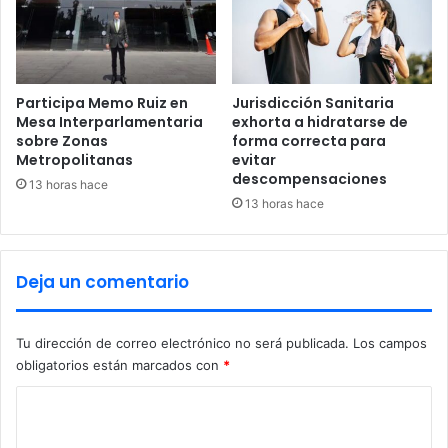
n
V
a
i
n
l
t
l
i
a
Participa Memo Ruiz en
Jurisdicción Sanitaria
a
U
Mesa Interparlamentaria
exhorta a hidratarse de
l
sobre Zonas
forma correcta para
n
Metropolitanas
evitar
e
i
descompensaciones
s
ó
13 horas hace
y
n
13 horas hace
m
o
v
Deja un comentario
i
l
i
Tu dirección de correo electrónico no será publicada.
Los campos
z
obligatorios están marcados con
*
a
a
C
t
o
o