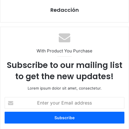
Redacción
With Product You Purchase
Subscribe to our mailing list
to get the new updates!
Lorem ipsum dolor sit amet, consectetur.
E
n
t
e
r