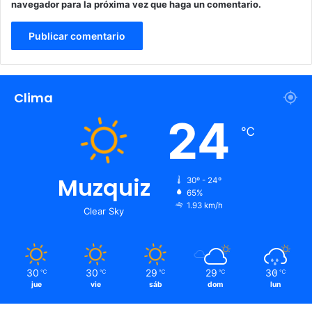
navegador para la próxima vez que haga un comentario.
Clima
24
℃
Muzquiz
30º - 24º
65%
1.93 km/h
Clear Sky
30
30
29
29
30
℃
℃
℃
℃
℃
jue
vie
sáb
dom
lun