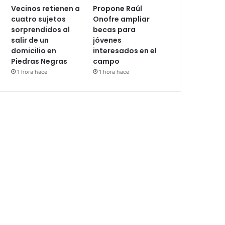
Vecinos retienen a
Propone Raúl
cuatro sujetos
Onofre ampliar
sorprendidos al
becas para
salir de un
jóvenes
domicilio en
interesados en el
Piedras Negras
campo
1 hora hace
1 hora hace