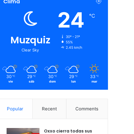
Clima
24
℃
Muzquiz
30º - 21º
55%
2.45 km/h
Clear Sky
30
29
30
29
33
℃
℃
℃
℃
℃
vie
sáb
dom
lun
mar
Popular
Recent
Comments
Oxxo cierra todas sus