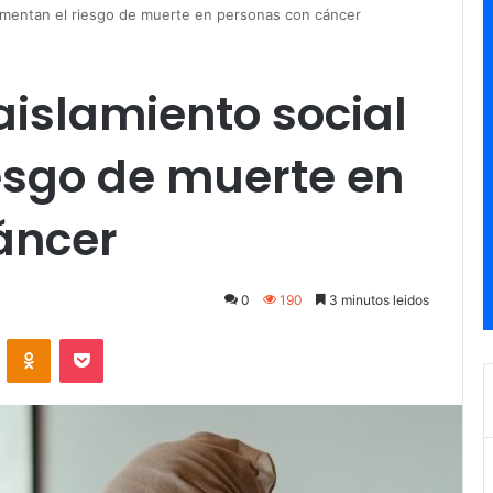
aumentan el riesgo de muerte en personas con cáncer
aislamiento social
esgo de muerte en
áncer
0
190
3 minutos leidos
ontakte
Odnoklassniki
Pocket