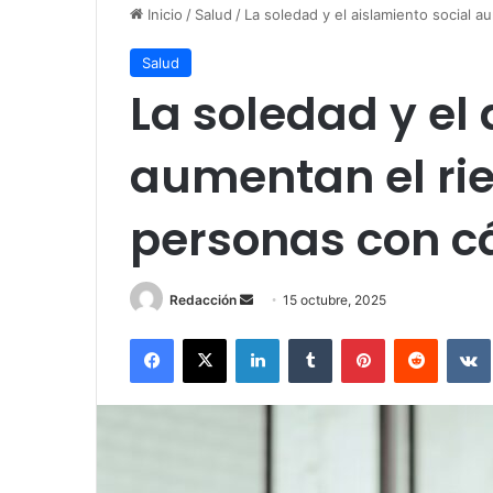
Inicio
/
Salud
/
La soledad y el aislamiento social 
Salud
La soledad y el 
aumentan el ri
personas con c
Redacción
S
15 octubre, 2025
e
Facebook
X
LinkedIn
Tumblr
Pinterest
Reddit
VK
n
d
a
n
e
m