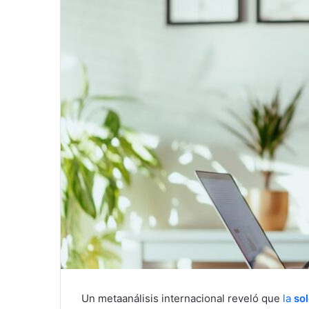
a
i
l
Un metaanálisis internacional reveló que
la
so