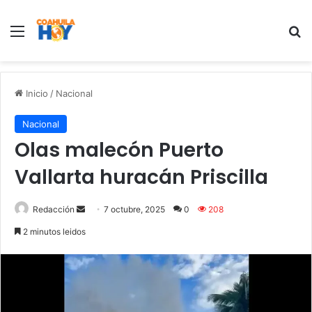
Menu
B
Inicio
/
Nacional
Nacional
Olas malecón Puerto
Vallarta huracán Priscilla
Redacción
S
7 octubre, 2025
0
208
e
2 minutos leidos
n
d
a
n
e