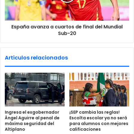
a
a
j
a
a
v
n
a
l
España avanza a cuartos de final del Mundial
n
o
Sub-20
z
s
a
v
a
o
c
Articulos relacionados
l
u
u
a
n
r
t
t
a
o
r
s
i
d
o
e
s
f
Ingresa el exgobernador
¡SEP cambia las reglas!
q
i
Ángel Aguirre al penal de
Escolta escolar ya no será
u
n
máxima seguridad del
para alumnos con mejores
e
a
Altiplano
calificaciones
l
l