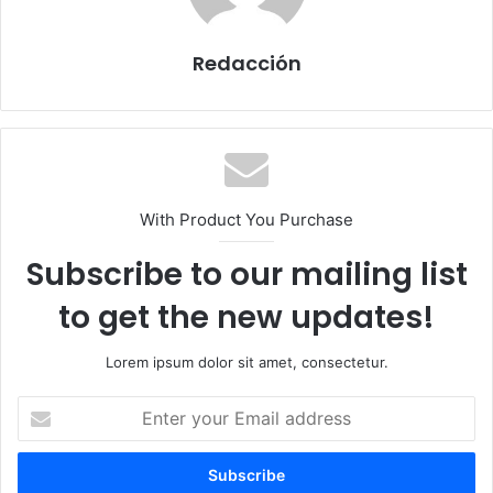
Redacción
With Product You Purchase
Subscribe to our mailing list
to get the new updates!
Lorem ipsum dolor sit amet, consectetur.
E
n
t
e