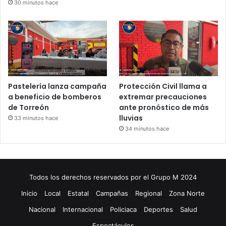
30 minutos hace
Pastelería lanza campaña
Protección Civil llama a
a beneficio de bomberos
extremar precauciones
de Torreón
ante pronóstico de más
lluvias
33 minutos hace
34 minutos hace
Todos los derechos reservados por el Grupo M 2024
Inicio
Local
Estatal
Campañas
Regional
Zona Norte
Nacional
Internacional
Policiaca
Deportes
Salud
Espectáculos