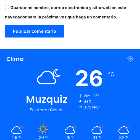
C
a
Guardar mi nombre, correo electrónico y sitio web en este
t
navegador para la próxima vez que haga un comentario.
a
m
a
r
c
a
Clima
26
℃
Muzquiz
26º - 26º
48%
3.72 km/h
Scattered Clouds
29
29
29
31
32
℃
℃
℃
℃
℃