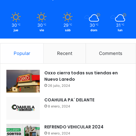
30
30
29
30
31
℃
℃
℃
℃
℃
jue
vie
sáb
dom
lun
Popular
Recent
Comments
Oxxo cierra todas sus tiendas en
Nuevo Laredo
26 julio, 2024
COAHUILA PA´ DELANTE
8 enero, 2024
REFRENDO VEHICULAR 2024
8 enero, 2024