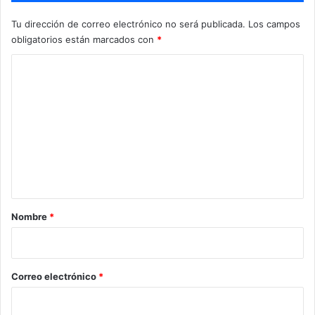
l
Tu dirección de correo electrónico no será publicada.
Los campos
a
obligatorios están marcados con
*
s
m
C
á
o
s
c
m
o
e
m
u
n
n
t
e
s
a
r
Nombre
*
i
o
*
Correo electrónico
*