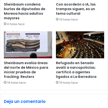
u
e
Sheinbaum condena
Con acordeón o IA, las
a
n
burlas de diputadas de
trampas siguen, es un
n
f
Morena hacia adultos
tema cultural
a
e
mayores
16 horas hace
s
r
4 horas hace
y
m
a
e
r
d
a
a
n
d
c
e
e
s
l
h
Sheinbaum evalúa áreas
Refugiado en Senado
e
e
del norte de México para
avaló a narcopolicías;
s
iniciar pruebas de
certificó a agentes
p
fracking: Reuters
ligados a La Barredora
á
t
16 horas hace
16 horas hace
i
c
a
Deja un comentario
s
,