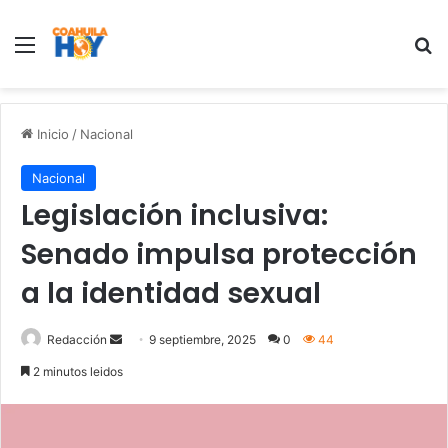
Menu
B
Inicio
/
Nacional
Nacional
Legislación inclusiva:
Senado impulsa protección
a la identidad sexual
Redacción
S
9 septiembre, 2025
0
44
e
2 minutos leidos
n
d
a