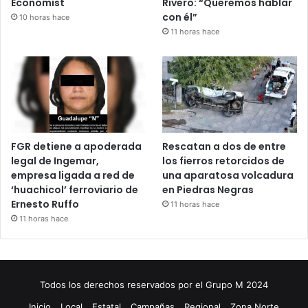
Economist
Rivero: “Queremos hablar
con él”
10 horas hace
11 horas hace
FGR detiene a apoderada
Rescatan a dos de entre
legal de Ingemar,
los fierros retorcidos de
empresa ligada a red de
una aparatosa volcadura
‘huachicol’ ferroviario de
en Piedras Negras
Ernesto Ruffo
11 horas hace
11 horas hace
Todos los derechos reservados por el Grupo M 2024
Inicio
Local
Estatal
Campañas
Regional
Zona Norte