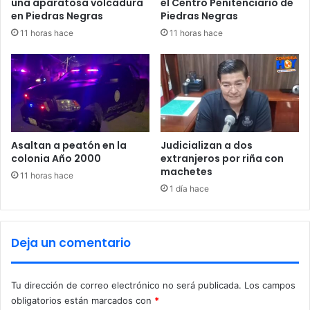
una aparatosa volcadura
el Centro Penitenciario de
e
n
en Piedras Negras
Piedras Negras
s
o
11 horas hace
11 horas hace
e
r
n
y
l
s
a
e
V
d
i
a
s
a
t
l
Asaltan a peatón en la
Judicializan a dos
a
a
colonia Año 2000
extranjeros por riña con
H
machetes
f
11 horas hace
e
u
1 día hace
r
g
m
a
o
Deja un comentario
s
a
Tu dirección de correo electrónico no será publicada.
Los campos
obligatorios están marcados con
*