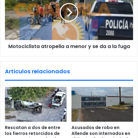
u
t
a
o
n
c
t
i
i
c
o
l
s
i
o
Motociclista atropella a menor y se da a la fuga
s
s
t
d
a
a
a
Articulos relacionados
ñ
t
o
r
s
o
m
p
a
e
t
l
e
l
r
a
i
a
Rescatan a dos de entre
Acusados de robo en
a
m
los fierros retorcidos de
Allende son internados en
l
e