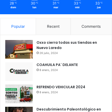
28
30
31
33
33
℃
℃
℃
℃
℃
dom
lun
mar
mié
jue
Popular
Recent
Comments
Oxxo cierra todas sus tiendas en
Nuevo Laredo
26 julio, 2024
COAHUILA PA´ DELANTE
8 enero, 2024
REFRENDO VEHICULAR 2024
8 enero, 2024
Descubrimiento Paleontológico en