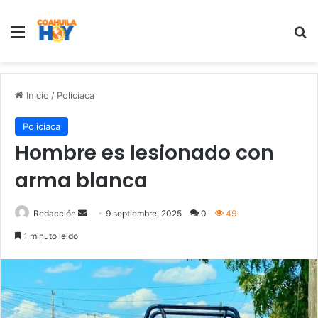
Menu
B
Inicio
/
Policiaca
Policiaca
Hombre es lesionado con
arma blanca
Redacción
S
9 septiembre, 2025
0
49
e
1 minuto leido
n
d
a
n
e