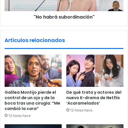
“
á
d
s
i
"No habrá subordinación"
u
s
b
p
o
a
r
Articulos relacionados
r
d
i
i
d
n
a
a
d
c
e
i
s
ó
”
n
d
"
Galilea Montijo pierde el
De qué trata y actores del
e
control de un ojo y de la
nuevo K-drama de Netflix
c
boca tras una cirugía: “Me
‘Acaramelados’
l
cambió la cara”
12 horas hace
a
12 horas hace
r
a