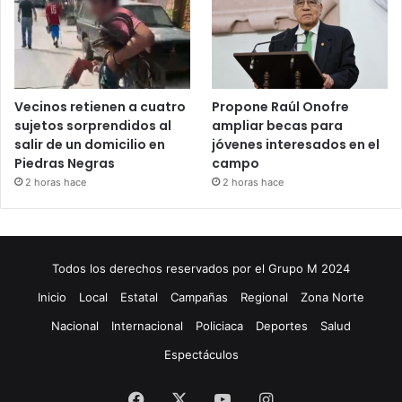
Vecinos retienen a cuatro
Propone Raúl Onofre
sujetos sorprendidos al
ampliar becas para
salir de un domicilio en
jóvenes interesados en el
Piedras Negras
campo
2 horas hace
2 horas hace
Todos los derechos reservados por el Grupo M 2024
Inicio
Local
Estatal
Campañas
Regional
Zona Norte
Nacional
Internacional
Policiaca
Deportes
Salud
Espectáculos
Facebook
X
YouTube
Instagram