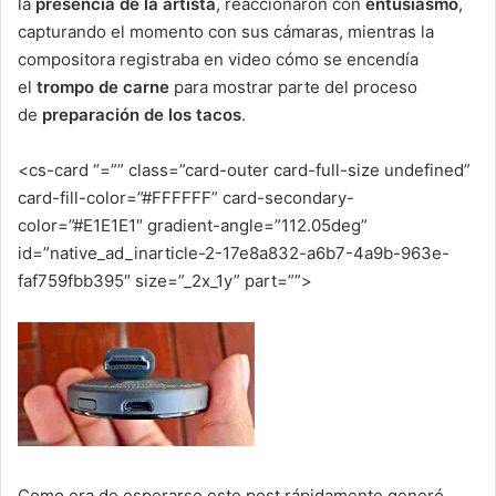
la
presencia de la artista
, reaccionaron con
entusiasmo
,
capturando el momento con sus cámaras, mientras la
compositora registraba en video cómo se encendía
el
trompo de carne
para mostrar parte del proceso
de
preparación de los tacos
.
<cs-card “=”” class=”card-outer card-full-size undefined”
card-fill-color=”#FFFFFF” card-secondary-
color=”#E1E1E1″ gradient-angle=”112.05deg”
id=”native_ad_inarticle-2-17e8a832-a6b7-4a9b-963e-
faf759fbb395″ size=”_2x_1y” part=””>
Como era de esperarse este post rápidamente generó