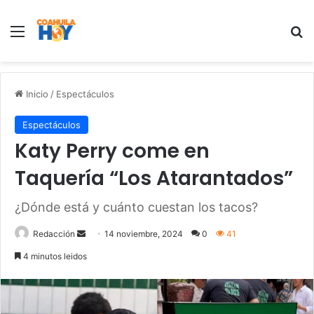
Menu
B
Inicio
/
Espectáculos
Espectáculos
Katy Perry come en
Taquería “Los Atarantados”
¿Dónde está y cuánto cuestan los tacos?
Redacción
S
14 noviembre, 2024
0
41
e
4 minutos leidos
n
d
a