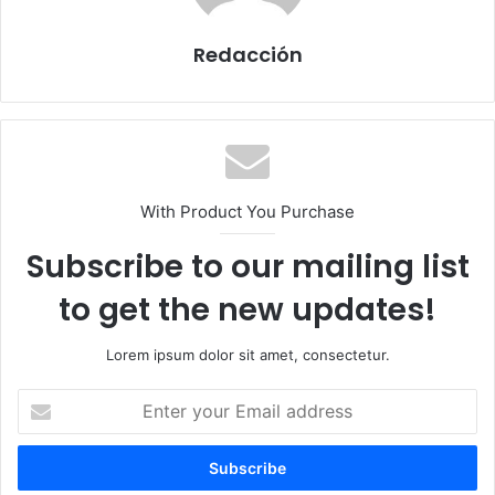
Redacción
With Product You Purchase
Subscribe to our mailing list
to get the new updates!
Lorem ipsum dolor sit amet, consectetur.
E
n
t
e
r