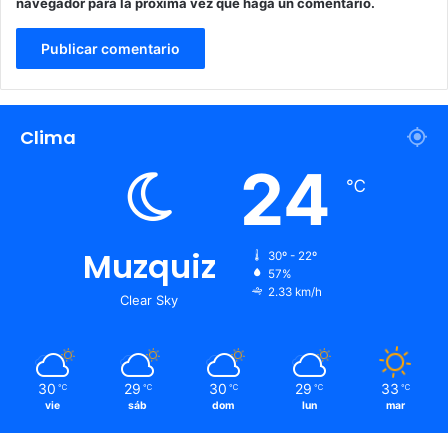
navegador para la próxima vez que haga un comentario.
Clima
24
℃
Muzquiz
30º - 22º
57%
2.33 km/h
Clear Sky
30
29
30
29
33
℃
℃
℃
℃
℃
vie
sáb
dom
lun
mar