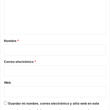
m
e
e
i
n
n
b
t
a
u
a
m
r
Nombre
*
i
o
*
Correo electrónico
*
Web
Guardar mi nombre, correo electrónico y sitio web en este