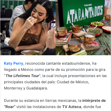
n
e
m
a
i
l
Katy Perry
, reconocida cantante estadounidense, ha
llegado a México como parte de su promoción para la gira
“
The Lifetimes Tour
”, la cual incluye presentaciones en las
principales ciudades del país: Ciudad de México,
Monterrey y Guadalajara.
Durante su estancia en tierras mexicanas, la
intérprete de
“Roar”
visitó las instalaciones de
TV Azteca
, donde fue