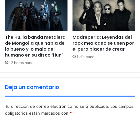
t
i
v
a
s
,
The Hu, la banda metalera
Madreperla: Leyendas del
a
de Mongolia que habla de
rock mexicano se unen por
s
lo bueno y lo malo del
el puro placer de crear
humano en su disco ‘Hun’
e
1 día hace
g
12 horas hace
u
r
a
Deja un comentario
C
l
a
Tu dirección de correo electrónico no será publicada.
Los campos
u
obligatorios están marcados con
*
d
i
C
a
S
o
h