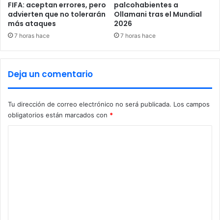
s
FIFA: aceptan errores, pero
palcohabientes a
advierten que no tolerarán
Ollamani tras el Mundial
i
más ataques
2026
s
d
7 horas hace
7 horas hace
e
n
a
Deja un comentario
t
a
l
Tu dirección de correo electrónico no será publicada.
Los campos
i
obligatorios están marcados con
*
d
a
C
d
o
e
n
m
J
e
a
p
n
ó
t
n