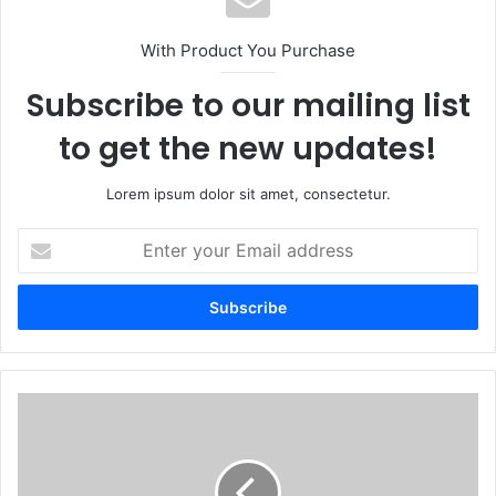
With Product You Purchase
Subscribe to our mailing list
to get the new updates!
Lorem ipsum dolor sit amet, consectetur.
E
n
t
e
r
y
o
u
'
r
¡
E
N
m
o
a