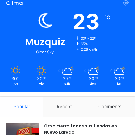
Clima
23
℃
Muzquiz
30º - 22º
65%
2.28 km/h
Clear Sky
30
30
29
30
30
℃
℃
℃
℃
℃
jue
vie
sáb
dom
lun
Popular
Recent
Comments
Oxxo cierra todas sus tiendas en
Nuevo Laredo