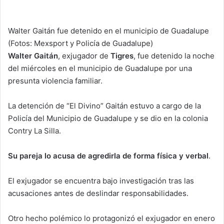
n
d
Walter Gaitán fue detenido en el municipio de Guadalupe
a
(Fotos: Mexsport y Policía de Guadalupe)
n
Walter Gaitán
, exjugador de
Tigres
, fue detenido la noche
e
del miércoles en el municipio de Guadalupe por una
m
presunta violencia familiar.
a
i
La detención de “El Divino” Gaitán estuvo a cargo de la
l
Policía del Municipio de Guadalupe y se dio en la colonia
Contry La Silla.
Su pareja lo acusa de agredirla de forma física y verbal
.
El exjugador se encuentra bajo investigación tras las
acusaciones antes de deslindar responsabilidades.
Otro hecho polémico lo protagonizó el exjugador en enero