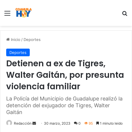
Menu
B
Inicio
/
Deportes
Deportes
Detienen a ex de Tigres,
Walter Gaitán, por presunta
violencia familiar
La Policía del Municipio de Guadalupe realizó la
detención del exjugador de Tigres, Walter
Gaitán
Redacción
S
30 marzo, 2023
0
95
1 minuto leido
e