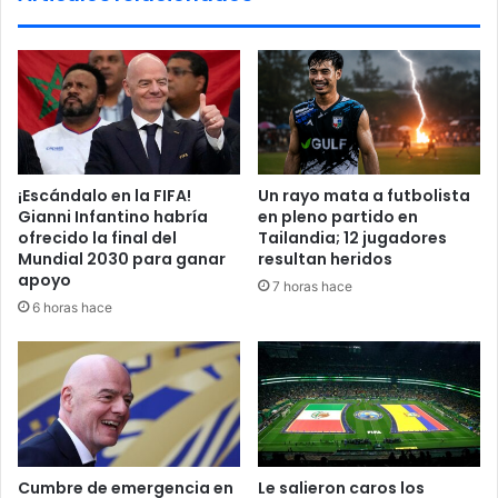
m
a
n
a
l
d
e
b
¡Escándalo en la FIFA!
Un rayo mata a futbolista
a
Gianni Infantino habría
en pleno partido en
t
ofrecido la final del
Tailandia; 12 jugadores
e
Mundial 2030 para ganar
resultan heridos
s
apoyo
7 horas hace
o
6 horas hace
b
r
e
l
a
c
r
i
Cumbre de emergencia en
Le salieron caros los