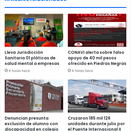
c
s
a
t
b
u
i
d
l
i
d
a
o
r
i
a
Lleva Jurisdicción
CONAVI alerta sobre falso
n
n
Sanitaria 01 pláticas de
apoyo de 40 mil pesos
f
l
salud mental a empresas
ofrecido en Piedras Negras
a
a
4 horas hace
4 horas hace
n
p
t
r
i
e
l
p
e
a
n
r
A
a
l
t
Denuncian presunta
Cruzaron 185 mil 126
l
o
exclusión de alumno con
unidades durante julio por
e
r
discapacidad en colegio
el Puente Internacional II