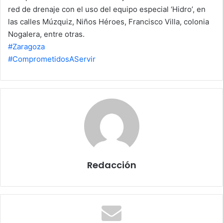
n
red de drenaje con el uso del equipo especial ‘Hidro’, en
e
las calles Múzquiz, Niños Héroes, Francisco Villa, colonia
m
Nogalera, entre otras.
a
#Zaragoza
i
#ComprometidosAServir
l
Redacción