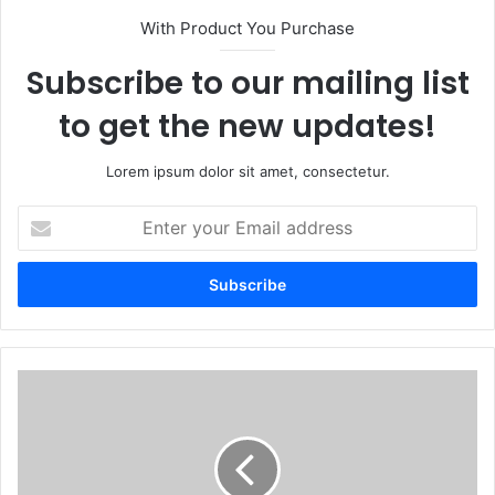
With Product You Purchase
Subscribe to our mailing list
to get the new updates!
Lorem ipsum dolor sit amet, consectetur.
E
n
t
e
r
y
o
u
P
r
r
E
e
m
s
a
e