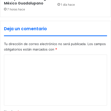
n
México Guadalupano
i
1 día hace
d
a
7 horas hace
e
a
b
i
Deja un comentario
e
r
t
Tu dirección de correo electrónico no será publicada.
Los campos
a
obligatorios están marcados con
*
e
n
C
A
l
o
l
m
e
e
n
d
n
e
t
a
r