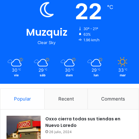
22
℃
Muzquiz
30º - 21º
63%
1.96 km/h
Clear Sky
30
29
30
29
33
℃
℃
℃
℃
℃
vie
sáb
dom
lun
mar
Popular
Recent
Comments
Oxxo cierra todas sus tiendas en
Nuevo Laredo
26 julio, 2024