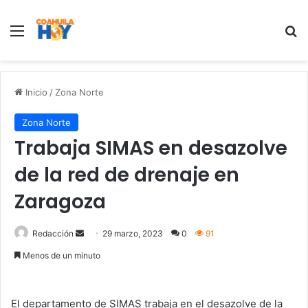
Menu
B
Inicio
/
Zona Norte
Zona Norte
Trabaja SIMAS en desazolve
de la red de drenaje en
Zaragoza
Redacción
S
29 marzo, 2023
0
91
e
Menos de un minuto
n
d
a
El departamento de SIMAS trabaja en el desazolve de la