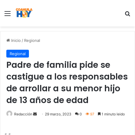
Menu
B
Inicio
/
Regional
Regional
Padre de familia pide se
castigue a los responsables
de arrollar a su menor hijo
de 13 años de edad
Redacción
S
29 marzo, 2023
0
97
1 minuto leido
e
n