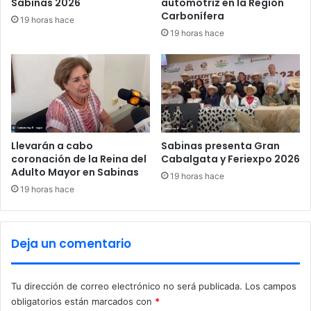
Sabinas 2026
automotriz en la Región
g
e
Carbonífera
19 horas hace
a
l
19 horas hace
c
m
i
u
ó
n
n
i
d
c
e
i
l
p
P
i
Llevarán a cabo
Sabinas presenta Gran
l
o
coronación de la Reina del
Cabalgata y Feriexpo 2026
a
Adulto Mayor en Sabinas
19 horas hace
n
19 horas hace
d
e
G
Deja un comentario
u
a
d
Tu dirección de correo electrónico no será publicada.
Los campos
a
obligatorios están marcados con
*
l