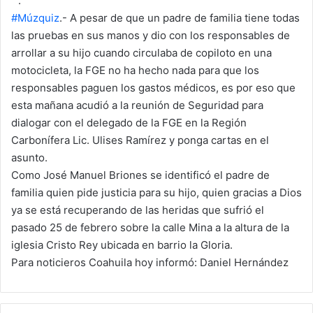
“ .”
d
#Múzquiz
.- A pesar de que un padre de familia tiene todas
a
las pruebas en sus manos y dio con los responsables de
n
arrollar a su hijo cuando circulaba de copiloto en una
e
motocicleta, la FGE no ha hecho nada para que los
m
a
responsables paguen los gastos médicos, es por eso que
i
esta mañana acudió a la reunión de Seguridad para
l
dialogar con el delegado de la FGE en la Región
Carbonífera Lic. Ulises Ramírez y ponga cartas en el
asunto.
Como José Manuel Briones se identificó el padre de
familia quien pide justicia para su hijo, quien gracias a Dios
ya se está recuperando de las heridas que sufrió el
pasado 25 de febrero sobre la calle Mina a la altura de la
iglesia Cristo Rey ubicada en barrio la Gloria.
Para noticieros Coahuila hoy informó: Daniel Hernández