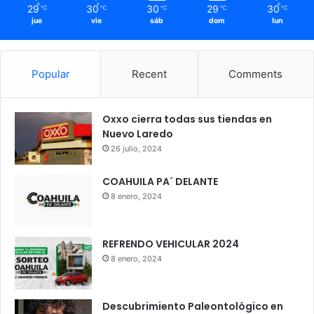
29
30
30
29
30
℃
℃
℃
℃
℃
jue
vie
sáb
dom
lun
Popular
Recent
Comments
Oxxo cierra todas sus tiendas en
Nuevo Laredo
26 julio, 2024
COAHUILA PA´ DELANTE
8 enero, 2024
REFRENDO VEHICULAR 2024
8 enero, 2024
Descubrimiento Paleontológico en