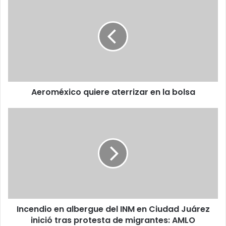
r
e
E
r
m
o
a
m
i
é
l
x
a
i
d
c
d
Aeroméxico quiere aterrizar en la bolsa
o
r
q
e
u
I
s
i
n
s
e
c
r
e
e
n
a
d
t
i
e
o
r
e
Incendio en albergue del INM en Ciudad Juárez
r
n
i
inició tras protesta de migrantes: AMLO
a