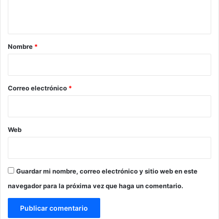
t
t
a
d
a
e
r
Nombre
*
m
i
i
g
o
r
*
Correo electrónico
*
a
n
t
e
Web
s
:
A
M
Guardar mi nombre, correo electrónico y sitio web en este
L
O
navegador para la próxima vez que haga un comentario.