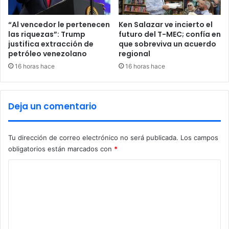
J
u
á
“Al vencedor le pertenecen
Ken Salazar ve incierto el
r
las riquezas”: Trump
futuro del T-MEC; confía en
justifica extracción de
que sobreviva un acuerdo
e
petróleo venezolano
regional
z
i
16 horas hace
16 horas hace
n
i
c
Deja un comentario
i
ó
t
Tu dirección de correo electrónico no será publicada.
Los campos
r
obligatorios están marcados con
*
a
s
C
p
o
r
o
m
t
e
e
s
n