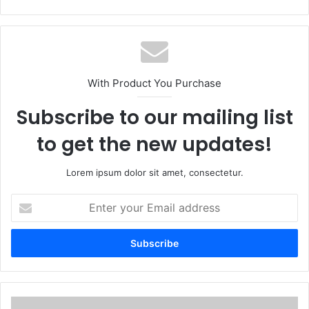
With Product You Purchase
Subscribe to our mailing list
to get the new updates!
Lorem ipsum dolor sit amet, consectetur.
E
n
t
e
r
y
o
u
A