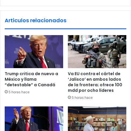
z
l
a
b
r
e
Articulos relacionados
e
r
n
g
l
u
a
e
b
d
o
e
l
l
s
I
a
N
Trump critica de nuevo a
Va EU contra el cártel de
M
México y llama
‘Jalisco’ en ambos lados
e
“detestable” a Canadá
de la frontera; ofrece 100
n
mdd por ocho líderes
5 horas hace
C
5 horas hace
i
u
d
a
d