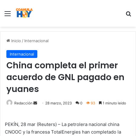
Menu
B
Inicio
/
Internacional
Internacional
China completa el primer
acuerdo de GNL pagado en
yuanes
Redacción
S
28 marzo, 2023
0
93
1 minuto leido
e
n
PEKÍN, 28 mar (Reuters) – La petrolera nacional china
d
CNOOC y la francesa TotalEnergies han completado la
a