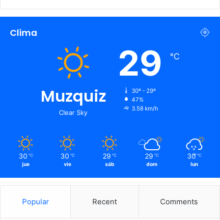
Clima
29
℃
Muzquiz
30º - 29º
47%
3.58 km/h
Clear Sky
30
30
29
29
30
℃
℃
℃
℃
℃
jue
vie
sáb
dom
lun
Popular
Recent
Comments