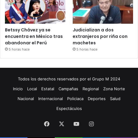
Betssy Chávez ya se
Judicializan a dos
encuentra en México tras
extranjeros por riña con
abandonar el Perú
machetes
5 horas hace
5 horas hace
Todos los derechos reservados por el Grupo M 2024
Inicio
Local
Estatal
Campañas
Regional
Zona Norte
Nacional
Internacional
Policiaca
Deportes
Salud
Espectáculos
Facebook
X
YouTube
Instagram