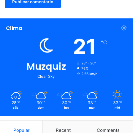
Clima
21
℃
Muzquiz
28º - 20º
76%
2.56 km/h
Clear Sky
28
30
30
33
33
℃
℃
℃
℃
℃
sáb
dom
lun
mar
mié
Popular
Recent
Comments