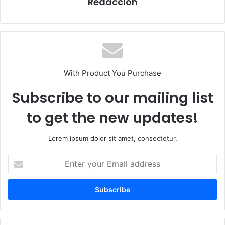
Redacción
With Product You Purchase
Subscribe to our mailing list
to get the new updates!
Lorem ipsum dolor sit amet, consectetur.
E
n
t
e
r
y
o