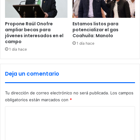
a
i
c
m
i
e
o
r
Propone Raúl Onofre
Estamos listos para
n
a
ampliar becas para
potencializar el gas
a
r
jóvenes interesados en el
Coahuila: Manolo
l
campo
e
1 día hace
d
u
1 día hace
e
n
S
i
e
ó
Deja un comentario
g
n
u
a
r
c
Tu dirección de correo electrónico no será publicada.
Los campos
i
a
d
obligatorios están marcados con
*
d
a
é
C
d
m
P
i
o
ú
c
m
b
a
l
e
d