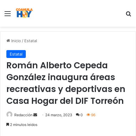
Menu
B
Inicio
/
Estatal
Estatal
Román Alberto Cepeda
González inaugura áreas
recreativas y deportivas en
Casa Hogar del DIF Torreón
Redacción
S
24 marzo, 2023
0
96
e
2 minutos leidos
n