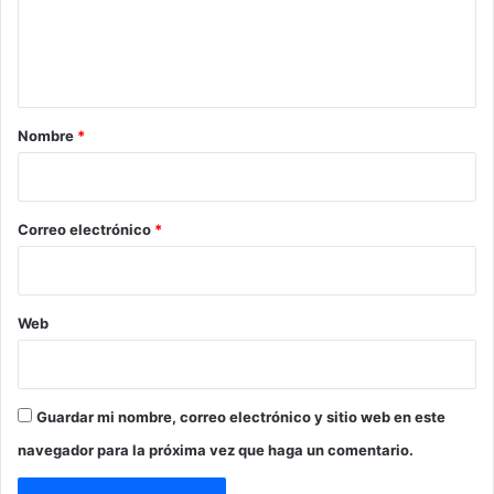
i
e
n
c
l
t
a
a
ñ
a
o
r
Nombre
*
e
n
i
N
o
R
*
Correo electrónico
*
Web
Guardar mi nombre, correo electrónico y sitio web en este
navegador para la próxima vez que haga un comentario.