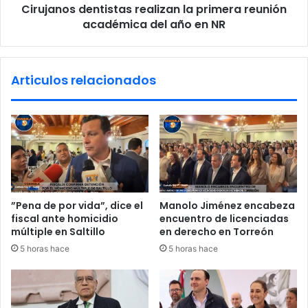
a
Cirujanos dentistas realizan la primera reunión
d
o
académica del año en NR
e
r
n
d
t
i
i
Articulos relacionados
n
s
a
t
r
a
i
s
a
r
d
e
e
a
l
l
C
i
”Pena de por vida”, dice el
Manolo Jiménez encabeza
o
z
fiscal ante homicidio
encuentro de licenciadas
n
a
múltiple en Saltillo
en derecho en Torreón
s
n
5 horas hace
5 horas hace
e
l
j
a
o
p
N
r