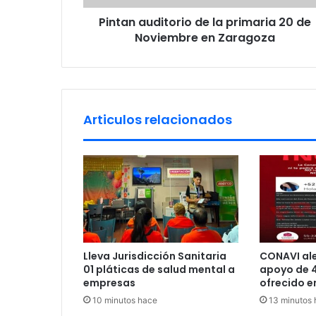
d
r
Pintan auditorio de la primaria 20 de
i
e
Noviembre en Zaragoza
t
s
o
s
r
i
o
d
Articulos relacionados
e
l
a
p
r
i
m
a
r
Lleva Jurisdicción Sanitaria
CONAVI ale
i
01 pláticas de salud mental a
apoyo de 4
a
empresas
ofrecido e
2
10 minutos hace
13 minutos
0