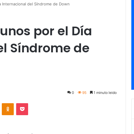
a Internacional del Síndrome de Down
nos por el Día
el Síndrome de
0
95
1 minuto leido
ontakte
Odnoklassniki
Pocket