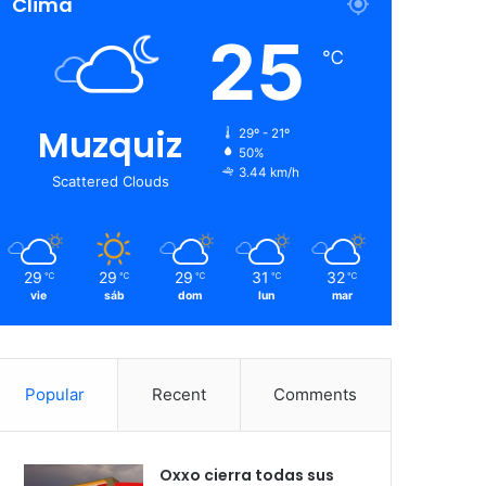
Clima
25
℃
Muzquiz
29º - 21º
50%
3.44 km/h
Scattered Clouds
29
29
29
31
32
℃
℃
℃
℃
℃
vie
sáb
dom
lun
mar
Popular
Recent
Comments
Oxxo cierra todas sus