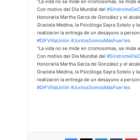
“La vida no se mide en cromosomas, se mide
e
Con motivo del Día Mundial del
#SíndromeDe
m
Honoraria Martha Garza de González y el alcald
a
i
Graciela Medina, la Psicóloga Sayra Sotelo y 
l
realizaron la entrega de un desayuno a perso
#DIFVillaUnión
#JuntosSomosMásFuertes
“La vida no se mide en cromosomas, se mide
Con motivo del Día Mundial del
#SíndromeDe
Honoraria Martha Garza de González y el alcald
Graciela Medina, la Psicóloga Sayra Sotelo y 
realizaron la entrega de un desayuno a perso
#DIFVillaUnión
#JuntosSomosMásFuertes
Facebook
X
LinkedIn
Tumblr
Pinterest