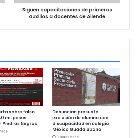
p
Siguen capacitaciones de primeros
a
auxilios a docentes de Allende
c
i
t
a
c
i
o
n
e
s
d
e
p
r
i
rta sobre falso
Denuncian presunta
m
0 mil pesos
exclusión de alumno con
e
n Piedras Negras
discapacidad en colegio
r
México Guadalupano
 hace
o
3 horas hace