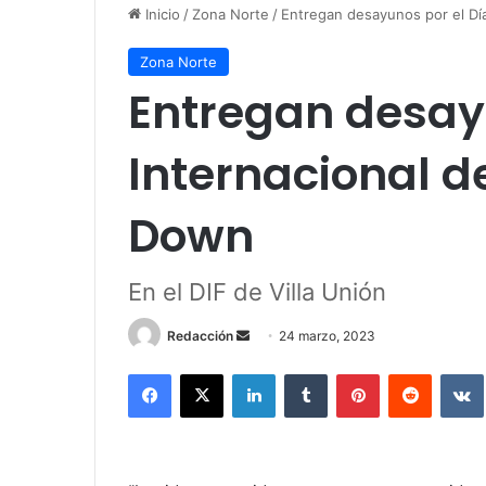
Inicio
/
Zona Norte
/
Entregan desayunos por el Dí
Zona Norte
Entregan desayu
Internacional d
Down
En el DIF de Villa Unión
Redacción
S
24 marzo, 2023
e
Facebook
X
LinkedIn
Tumblr
Pinterest
Reddit
VK
n
d
a
n