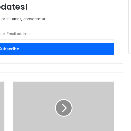
dates!
or sit amet, consectetur.
S
i
g
u
e
n
c
a