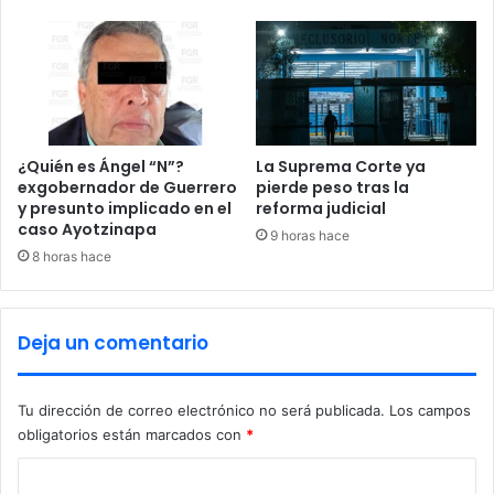
l
o
o
s
a
e
;
n
f
e
a
l
m
s
¿Quién es Ángel “N”?
La Suprema Corte ya
i
e
exgobernador de Guerrero
pierde peso tras la
l
y presunto implicado en el
reforma judicial
c
caso Ayotzinapa
i
u
9 horas hace
a
e
8 horas hace
r
s
e
t
s
r
Deja un comentario
e
o
s
y
p
m
Tu dirección de correo electrónico no será publicada.
Los campos
e
u
obligatorios están marcados con
*
r
e
a
r
C
n
t