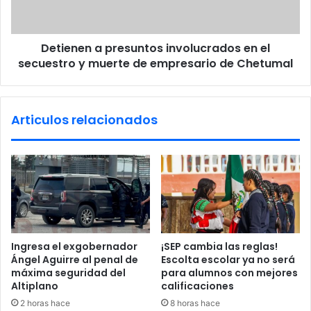
s
e
i
n
g
a
u
Detienen a presuntos involucrados en el
p
e
secuestro y muerte de empresario de Chetumal
r
e
e
n
s
f
u
Articulos relacionados
u
n
n
t
e
o
r
s
a
i
r
n
i
v
a
o
d
l
Ingresa el exgobernador
¡SEP cambia las reglas!
e
u
Ángel Aguirre al penal de
Escolta escolar ya no será
S
c
máxima seguridad del
para alumnos con mejores
i
r
Altiplano
calificaciones
n
a
2 horas hace
8 horas hace
a
d