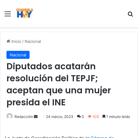
Menu
B
Inicio
/
Nacional
Nacional
Diputados acatarán
resolución del TEPJF;
aceptan que una mujer
presida el INE
Redacción
S
24 marzo, 2023
0
105
1 minuto leido
e
n