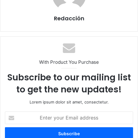
Redacción
With Product You Purchase
Subscribe to our mailing list
to get the new updates!
Lorem ipsum dolor sit amet, consectetur.
E
n
t
e