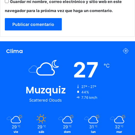
Guardar mi nombre, correo electrónico y sitio web en este
a
l
navegador para la próxima vez que haga un comentario.
Clima
27
℃
Muzquiz
27º - 27º
44%
7.76 km/h
Scattered Clouds
29
29
29
31
32
℃
℃
℃
℃
℃
vie
sáb
dom
lun
mar