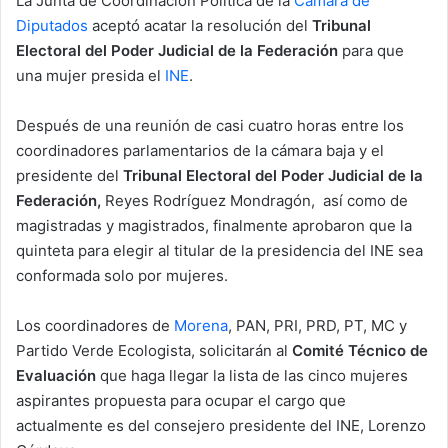
La Junta de Coordinación Política de la
Cámara de
d
Diputados
aceptó acatar la resolución del
Tribunal
a
Electoral del Poder Judicial de la Federación
para que
n
una mujer presida el
INE
.
e
m
a
Después de una reunión de casi cuatro horas entre los
i
coordinadores parlamentarios de la cámara baja y el
l
presidente del
Tribunal Electoral del Poder Judicial de la
Federación,
Reyes Rodríguez Mondragón, así como de
magistradas y magistrados, finalmente aprobaron que la
quinteta para elegir al titular de la presidencia del INE sea
conformada solo por mujeres.
Los coordinadores de
Morena
, PAN, PRI, PRD, PT, MC y
Partido Verde Ecologista, solicitarán al
Comité Técnico de
Evaluación
que haga llegar la lista de las cinco mujeres
aspirantes propuesta para ocupar el cargo que
actualmente es del consejero presidente del INE, Lorenzo