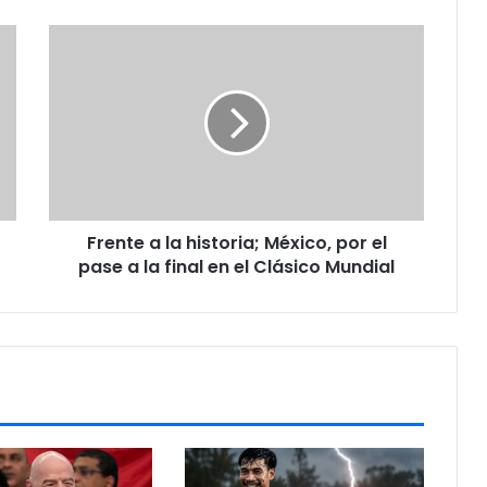
F
r
e
n
t
e
a
l
a
Frente a la historia; México, por el
h
pase a la final en el Clásico Mundial
i
s
t
o
r
i
a
;
M
é