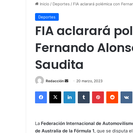
Inicio
/
Deportes
/
FIA aclarará polémica con Ferna
Deportes
FIA aclarará po
Fernando Alons
Saudita
Redacción
S
20 marzo, 2023
e
Facebook
X
LinkedIn
Tumblr
Pinterest
Reddit
VK
n
d
a
n
La
Federación Internacional de Automovilismo
e
de Australia de la Fórmula 1
, que se disputa el
m