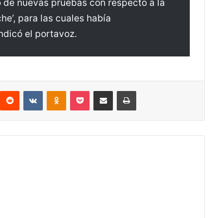
o de nuevas pruebas con respecto a la
che’, para las cuales había
ndicó el portavoz.
Reddit
VKontakte
Odnoklassniki
Pocket
Compartir via email
Print