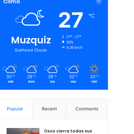
Clima
27
℃
Muzquiz
27º - 27º
39%
9.36 km/h
Scattered Clouds
30
29
29
32
33
℃
℃
℃
℃
℃
sáb
dom
lun
mar
mié
Popular
Recent
Comments
Oxxo cierra todas sus