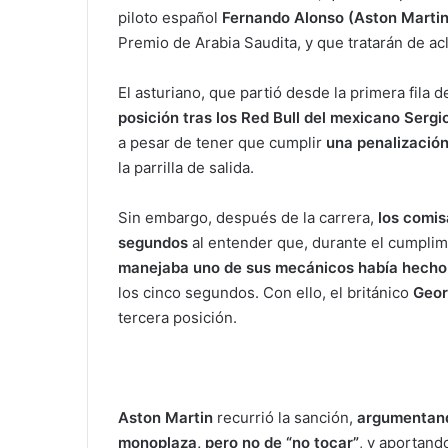
piloto español
Fernando Alonso (Aston Marti
a
i
Premio de Arabia Saudita, y que tratarán de ac
l
El asturiano, que partió desde la primera fila 
posición tras los Red Bull del mexicano Serg
a pesar de tener que cumplir
una penalización
la parrilla de salida.
Sin embargo, después de la carrera,
los comis
segundos
al entender que, durante el cumplimi
manejaba uno de sus mecánicos había hecho
los cinco segundos. Con ello, el británico
Geor
tercera posición.
Aston Martin
recurrió la sanción,
argumentando
monoplaza, pero no de “no tocar”
, y aportand