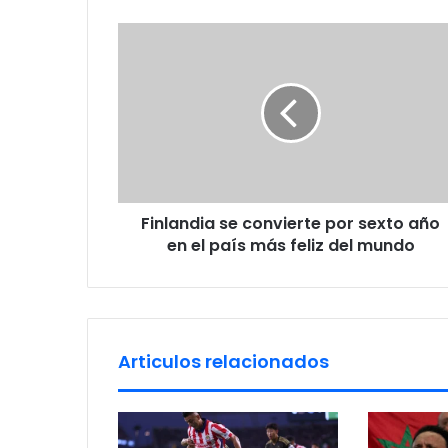
r
F
E
i
m
n
a
l
i
a
l
n
a
d
d
i
d
a
r
Finlandia se convierte por sexto año
s
e
en el país más feliz del mundo
e
s
c
s
o
n
v
i
Articulos relacionados
e
r
t
e