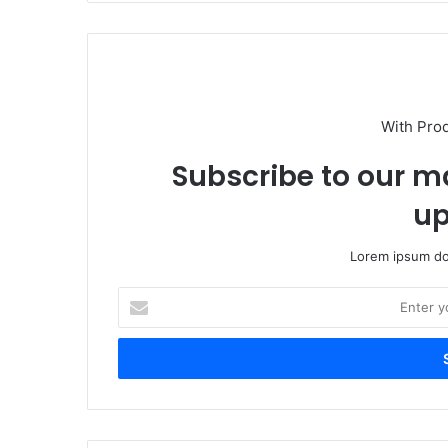
With Pro
Subscribe to our ma
up
Lorem ipsum dol
E
n
t
e
r
y
o
u