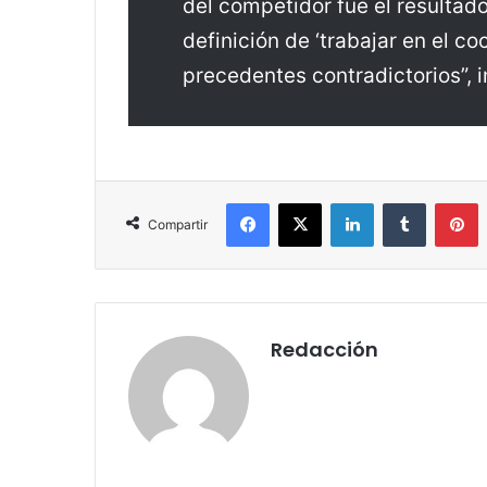
del competidor fue el resultad
definición de ‘trabajar en el co
precedentes contradictorios”, i
Facebook
X
LinkedIn
Tumblr
Pinterest
Compartir
Redacción