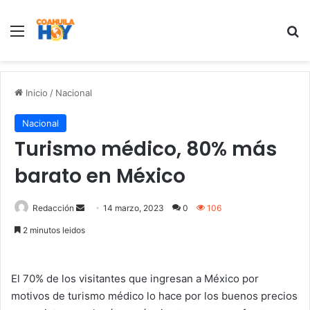
Menu
B
Inicio
/
Nacional
Nacional
Turismo médico, 80% más
barato en México
Redacción
S
14 marzo, 2023
0
106
e
2 minutos leidos
n
d
a
El 70% de los visitantes que ingresan a México por
n
motivos de turismo médico lo hace por los buenos precios
e