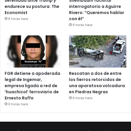
serenidad ante Trump y
Sheinbaum facilitar
endurece su postura: The
interrogatorio a Aguirre
Economist
Rivero: “Queremos hablar
con él”
8 horas hace
9 horas hace
FGR detiene a apoderada
Rescatan a dos de entre
legal de Ingemar,
los fierros retorcidos de
empresa ligada a red de
una aparatosa volcadura
‘huachicol’ ferroviario de
en Piedras Negras
Ernesto Ruffo
9 horas hace
9 horas hace