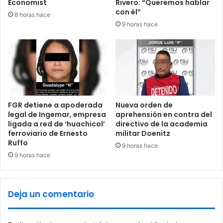
Economist
Rivero: “Queremos hablar
o
s
con él”
8 horas hace
n
m
9 horas hace
d
a
o
t
s
a
d
d
e
e
N
u
a
n
f
t
FGR detiene a apoderada
Nueva orden de
i
legal de Ingemar, empresa
aprehensión en contra del
i
ligada a red de ‘huachicol’
directivo de la academia
n
r
ferroviario de Ernesto
militar Doenitz
o
Ruffo
a
9 horas hace
9 horas hace
s
u
h
e
Deja un comentario
r
m
a