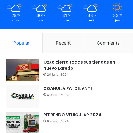
28
30
31
33
33
℃
℃
℃
℃
℃
dom
lun
mar
mié
jue
Popular
Recent
Comments
Oxxo cierra todas sus tiendas en
Nuevo Laredo
26 julio, 2024
COAHUILA PA´ DELANTE
8 enero, 2024
REFRENDO VEHICULAR 2024
8 enero, 2024