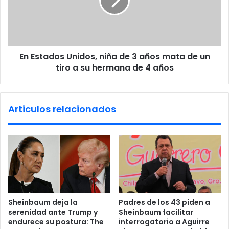
o
t
s
a
l
d
o
o
s
s
m
En Estados Unidos, niña de 3 años mata de un
U
i
tiro a su hermana de 4 años
n
c
i
r
d
o
o
Articulos relacionados
s
s
e
,
s
n
t
i
e
ñ
a
a
ñ
d
o
e
c
3
Sheinbaum deja la
Padres de los 43 piden a
o
a
serenidad ante Trump y
Sheinbaum facilitar
n
ñ
endurece su postura: The
interrogatorio a Aguirre
f
o