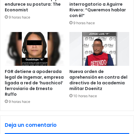
d
r
endurece su postura: The
interrogatorio a Aguirre
e
o
Economist
Rivero: “Queremos hablar
n
s
con él”
9 horas hace
d
e
9 horas hace
e
s
m
t
ó
e
c
a
r
ñ
a
o
t
c
a
o
FGR detiene a apoderada
Nueva orden de
s
legal de Ingemar, empresa
aprehensión en contra del
n
ligada a red de ‘huachicol’
directivo de la academia
y
f
ferroviario de Ernesto
militar Doenitz
r
o
Ruffo
e
n
10 horas hace
p
9 horas hace
d
u
o
b
s
l
d
Deja un comentario
i
e
c
N