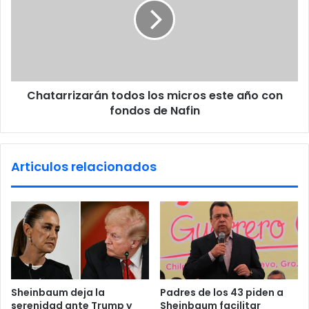
n
t
e
a
c
r
o
r
n
i
c
z
o
Chatarrizarán todos los micros este año con
a
n
fondos de Nafin
r
g
á
r
n
e
t
Articulos relacionados
s
o
i
d
s
o
t
s
a
l
s
o
;
s
a
m
c
i
Sheinbaum deja la
Padres de los 43 piden a
u
c
serenidad ante Trump y
Sheinbaum facilitar