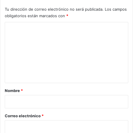
a
a
Tu dirección de correo electrónico no será publicada.
Los campos
n
f
obligatorios están marcados con
*
o
i
s
n
C
a
o
P
a
m
l
e
a
c
n
i
t
o
N
a
a
r
Nombre
*
c
i
i
o
o
n
*
Correo electrónico
*
a
l