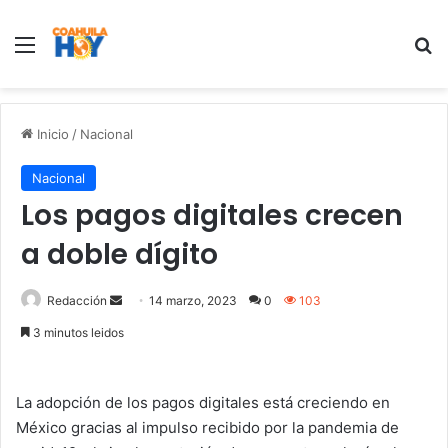
Menu
B
Inicio
/
Nacional
Nacional
Los pagos digitales crecen
a doble dígito
Redacción
S
14 marzo, 2023
0
103
e
3 minutos leidos
n
d
a
La adopción de los pagos digitales está creciendo en
n
México gracias al impulso recibido por la pandemia de
e