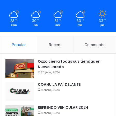
28
30
31
33
33
℃
℃
℃
℃
℃
dom
lun
mar
mié
jue
Popular
Recent
Comments
Oxxo cierra todas sus tiendas en
Nuevo Laredo
26 julio, 2024
COAHUILA PA´ DELANTE
8 enero, 2024
REFRENDO VEHICULAR 2024
8 enero, 2024