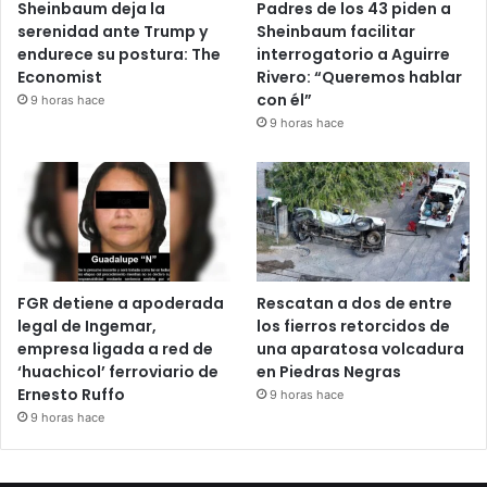
Sheinbaum deja la
Padres de los 43 piden a
serenidad ante Trump y
Sheinbaum facilitar
endurece su postura: The
interrogatorio a Aguirre
Economist
Rivero: “Queremos hablar
con él”
9 horas hace
9 horas hace
FGR detiene a apoderada
Rescatan a dos de entre
legal de Ingemar,
los fierros retorcidos de
empresa ligada a red de
una aparatosa volcadura
‘huachicol’ ferroviario de
en Piedras Negras
Ernesto Ruffo
9 horas hace
9 horas hace