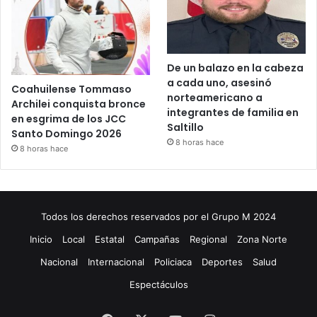
De un balazo en la cabeza
a cada uno, asesinó
Coahuilense Tommaso
norteamericano a
Archilei conquista bronce
integrantes de familia en
en esgrima de los JCC
Saltillo
Santo Domingo 2026
8 horas hace
8 horas hace
Todos los derechos reservados por el Grupo M 2024
Inicio
Local
Estatal
Campañas
Regional
Zona Norte
Nacional
Internacional
Policiaca
Deportes
Salud
Espectáculos