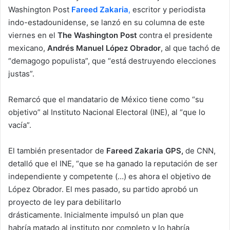
n
Washington Post
Fareed Zakaria
,
escritor y periodista
e
indo-estadounidense, se lanzó en su columna de este
m
viernes en el
The Washington Post
contra el presidente
a
mexicano,
Andrés Manuel López Obrador
, al que tachó de
i
“demagogo populista”, que “está destruyendo elecciones
l
justas”.
Remarcó que el mandatario de México tiene como “su
objetivo” al Instituto Nacional Electoral (INE), al “que lo
vacía”.
El también presentador de
Fareed Zakaria GPS,
de CNN,
detalló que el INE, “que se ha ganado la reputación de ser
independiente y competente (…) es ahora el objetivo de
López Obrador. El mes pasado, su partido aprobó un
proyecto de ley para debilitarlo
drásticamente. Inicialmente impulsó un plan que
habría matado al instituto por completo y lo habría