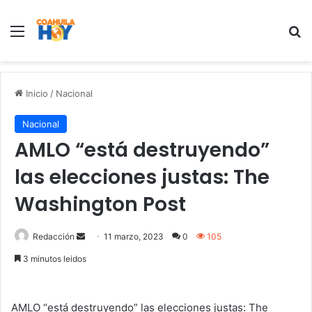
Menu
B
Inicio
/
Nacional
Nacional
AMLO “está destruyendo”
las elecciones justas: The
Washington Post
Redacción
S
11 marzo, 2023
0
105
e
3 minutos leidos
n
d
a
AMLO “está destruyendo” las elecciones justas: The