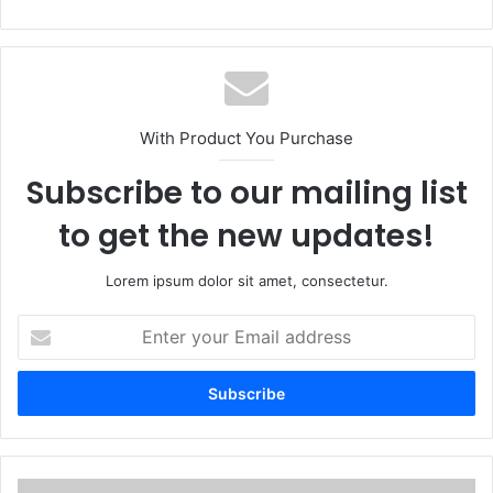
With Product You Purchase
Subscribe to our mailing list
to get the new updates!
Lorem ipsum dolor sit amet, consectetur.
E
n
t
e
r
y
o
u
P