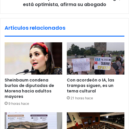
u
está optimista, afirma su abogado
n
d
o
o
q
’
u
Articulos relacionados
e
i
n
e
e
r
s
e
p
c
i
o
o
l
n
a
a
b
Sheinbaum condena
Con acordeón o IA, las
j
o
burlas de diputadas de
trampas siguen, es un
e
r
Morena hacia adultos
tema cultural
d
a
mayores
21 horas hace
e
r
9 horas hace
l
c
E
o
j
m
é
o