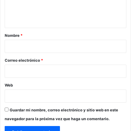
a
n
f
t
i
r
a
m
r
Nombre
*
a
i
s
u
o
a
*
Correo electrónico
*
b
o
g
a
Web
d
o
Guardar mi nombre, correo electrónico y sitio web en este
navegador para la próxima vez que haga un comentario.