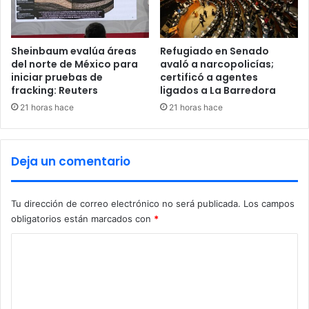
r
t
c
e
i
s
t
t
Sheinbaum evalúa áreas
Refugiado en Senado
o
i
del norte de México para
avaló a narcopolicías;
iniciar pruebas de
certificó a agentes
g
fracking: Reuters
ligados a La Barredora
o
;
21 horas hace
21 horas hace
e
s
t
Deja un comentario
á
o
p
Tu dirección de correo electrónico no será publicada.
Los campos
t
obligatorios están marcados con
*
i
m
C
i
o
s
t
m
a
e
,