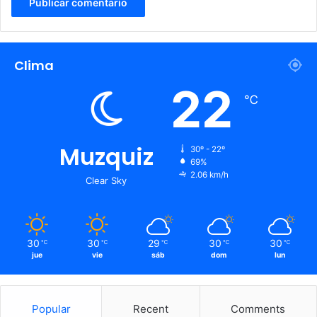
Clima
22
℃
Muzquiz
30º - 22º
69%
2.06 km/h
Clear Sky
30
30
29
30
30
℃
℃
℃
℃
℃
jue
vie
sáb
dom
lun
Popular
Recent
Comments