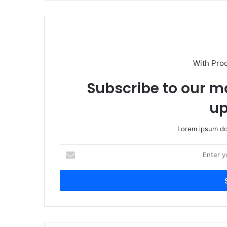
With Pro
Subscribe to our ma
up
Lorem ipsum dol
E
n
t
e
r
y
o
u