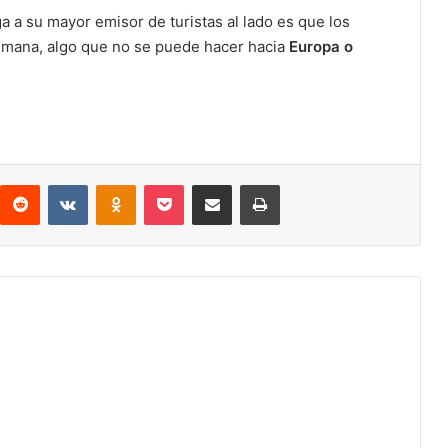
a a su mayor emisor de turistas al lado es que los
semana, algo que no se puede hacer hacia
Europa o
Reddit
VKontakte
Odnoklassniki
Pocket
Compartir via email
Print