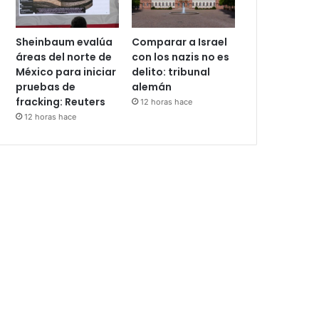
Sheinbaum evalúa
Comparar a Israel
áreas del norte de
con los nazis no es
México para iniciar
delito: tribunal
pruebas de
alemán
fracking: Reuters
12 horas hace
12 horas hace