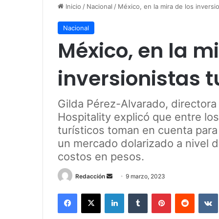
Inicio
/
Nacional
/
México, en la mira de los inversio
Nacional
México, en la mi
inversionistas t
Gilda Pérez-Alvarado, directora 
Hospitality explicó que entre lo
turísticos toman en cuenta para
un mercado dolarizado a nivel d
costos en pesos.
Redacción
S
9 marzo, 2023
e
Facebook
X
LinkedIn
Tumblr
Pinterest
Reddit
VK
n
d