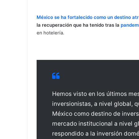
a
n
México se ha fortalecido como un destino atra
e
la recuperación que ha tenido tras la
pandemi
m
en hotelería.
a
i
l
Hemos visto en los últimos m
inversionistas, a nivel global
México como destino de inversi
mercado institucional a nivel g
respondido a la inversión domé