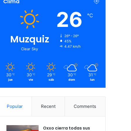
Clima
26
℃
Muzquiz
26º - 26º
45%
4.47 km/h
Clear Sky
30
30
29
30
31
℃
℃
℃
℃
℃
jue
vie
sáb
dom
lun
Popular
Recent
Comments
Oxxo cierra todas sus