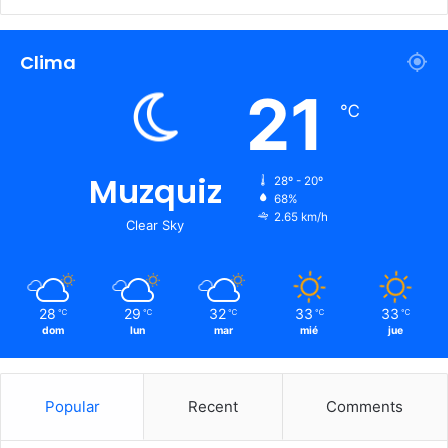
Clima
21
℃
Muzquiz
28º - 20º
68%
2.65 km/h
Clear Sky
28
29
32
33
33
℃
℃
℃
℃
℃
dom
lun
mar
mié
jue
Popular
Recent
Comments