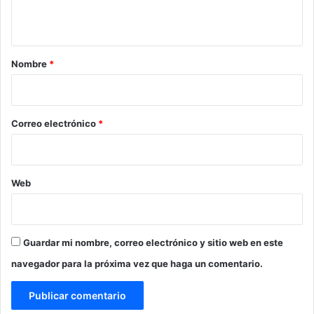
s
t
d
a
e
C
r
Nombre
*
a
i
r
p
o
i
*
Correo electrónico
*
z
o
?
’
Web
Guardar mi nombre, correo electrónico y sitio web en este
navegador para la próxima vez que haga un comentario.