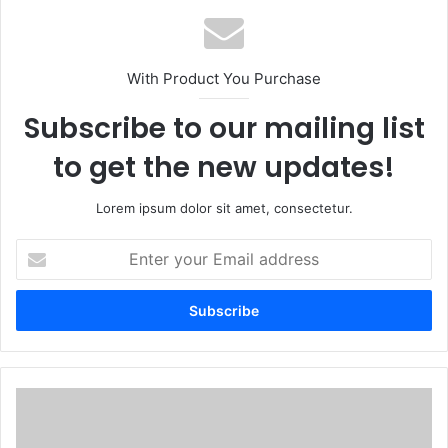
With Product You Purchase
Subscribe to our mailing list
to get the new updates!
Lorem ipsum dolor sit amet, consectetur.
E
n
t
e
r
y
o
u
P
r
o
E
r