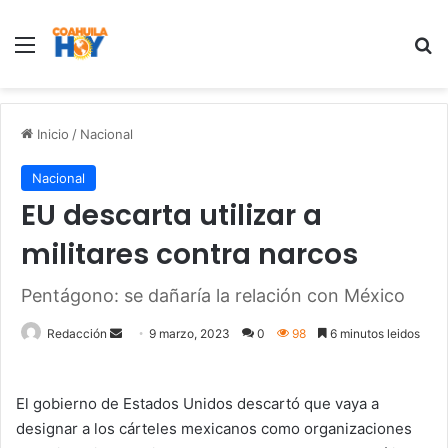
Menu
B
Inicio
/
Nacional
Nacional
EU descarta utilizar a
militares contra narcos
Pentágono: se dañaría la relación con México
Redacción
S
9 marzo, 2023
0
98
6 minutos leidos
e
n
El gobierno de Estados Unidos descartó que vaya a
d
designar a los cárteles mexicanos como organizaciones
a