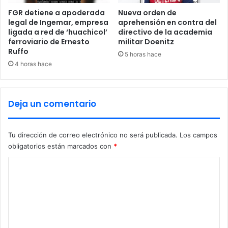
D
ó
FGR detiene a apoderada
Nueva orden de
legal de Ingemar, empresa
aprehensión en contra del
n
ligada a red de ‘huachicol’
directivo de la academia
d
ferroviario de Ernesto
militar Doenitz
e
Ruffo
q
5 horas hace
4 horas hace
u
e
d
a
Deja un comentario
r
o
n
Tu dirección de correo electrónico no será publicada.
Los campos
l
obligatorios están marcados con
*
o
s
C
a
o
l
u
m
m
e
n
o
n