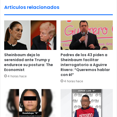
n
Articulos relacionados
t
e
a
r
e
f
o
r
m
Sheinbaum deja la
Padres de los 43 piden a
a
serenidad ante Trump y
Sheinbaum facilitar
r
endurece su postura: The
interrogatorio a Aguirre
l
Economist
Rivero: “Queremos hablar
a
con él”
4 horas hace
U
4 horas hace
N
A
M
;
‘
¿