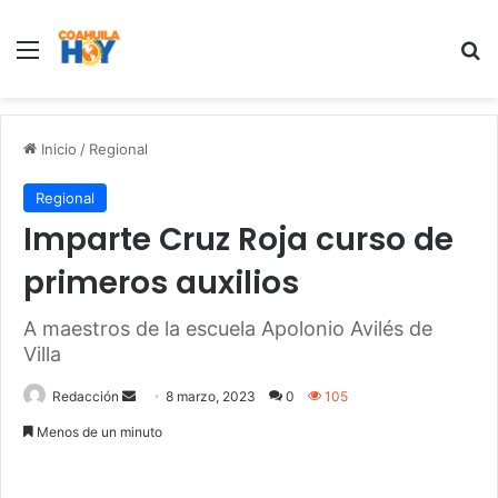
Menu
B
Inicio
/
Regional
Regional
Imparte Cruz Roja curso de
primeros auxilios
A maestros de la escuela Apolonio Avilés de
Villa
Redacción
S
8 marzo, 2023
0
105
e
Menos de un minuto
n
d