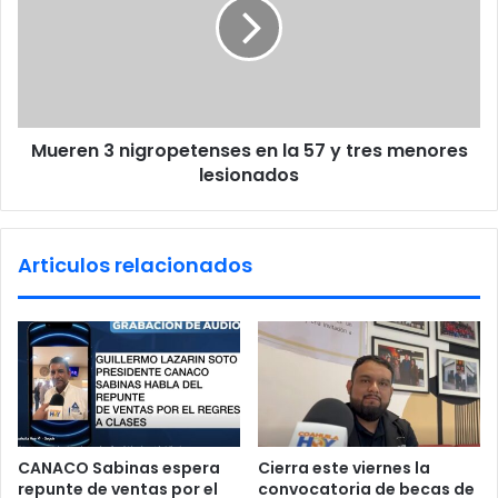
o
r
s
e
l
n
e
3
s
n
i
i
o
Mueren 3 nigropetenses en la 57 y tres menores
g
n
lesionados
r
e
o
s
p
y
e
Articulos relacionados
a
t
m
e
e
n
n
s
a
e
z
s
a
e
s
n
d
l
CANACO Sabinas espera
Cierra este viernes la
e
a
repunte de ventas por el
convocatoria de becas de
m