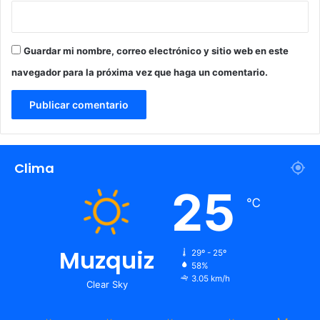
Guardar mi nombre, correo electrónico y sitio web en este
navegador para la próxima vez que haga un comentario.
Clima
25
℃
Muzquiz
29º - 25º
58%
3.05 km/h
Clear Sky