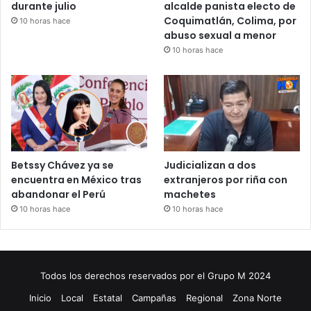
durante julio
alcalde panista electo de
Coquimatlán, Colima, por
10 horas hace
abuso sexual a menor
10 horas hace
Betssy Chávez ya se
Judicializan a dos
encuentra en México tras
extranjeros por riña con
abandonar el Perú
machetes
10 horas hace
10 horas hace
Todos los derechos reservados por el Grupo M 2024
Inicio
Local
Estatal
Campañas
Regional
Zona Norte