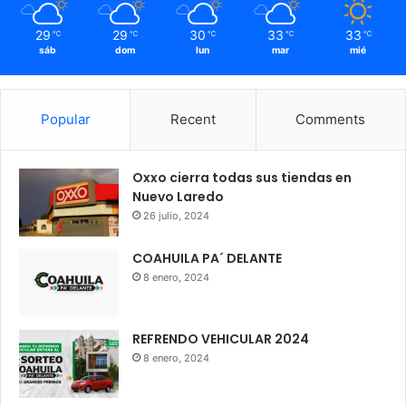
29
29
30
33
33
℃
℃
℃
℃
℃
sáb
dom
lun
mar
mié
Popular
Recent
Comments
Oxxo cierra todas sus tiendas en
Nuevo Laredo
26 julio, 2024
COAHUILA PA´ DELANTE
8 enero, 2024
REFRENDO VEHICULAR 2024
8 enero, 2024