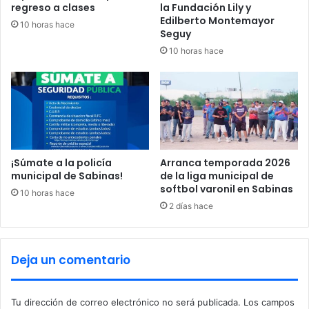
5
regreso a clases
la Fundación Lily y
u
7
Edilberto Montemayor
10 horas hace
e
y
Seguy
r
t
10 horas hace
t
r
e
e
a
s
W
m
i
e
l
n
l
o
i
r
¡Súmate a la policía
Arranca temporada 2026
a
municipal de Sabinas!
de la liga municipal de
e
softbol varonil en Sabinas
m
s
10 horas hace
,
l
2 días hace
A
e
b
s
r
i
Deja un comentario
a
o
h
n
a
a
Tu dirección de correo electrónico no será publicada.
Los campos
m
d