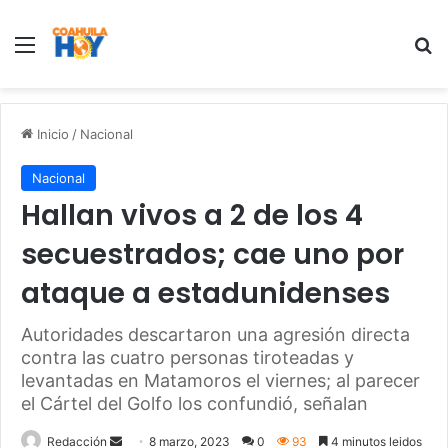
Menu
B
Inicio
/
Nacional
Nacional
Hallan vivos a 2 de los 4
secuestrados; cae uno por
ataque a estadunidenses
Autoridades descartaron una agresión directa
contra las cuatro personas tiroteadas y
levantadas en Matamoros el viernes; al parecer
el Cártel del Golfo los confundió, señalan
Redacción
S
8 marzo, 2023
0
93
4 minutos leidos