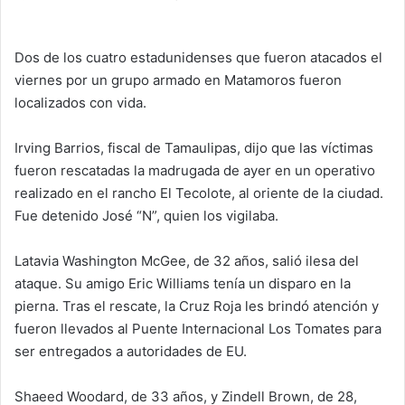
e
n
Dos de los cuatro estadunidenses que fueron atacados el
d
viernes por un grupo armado en Matamoros fueron
a
localizados con vida.
n
e
Irving Barrios, fiscal de Tamaulipas, dijo que las víctimas
m
a
fueron rescatadas la madrugada de ayer en un operativo
i
realizado en el rancho El Tecolote, al oriente de la ciudad.
l
Fue detenido José “N”, quien los vigilaba.
Latavia Washington McGee, de 32 años, salió ilesa del
ataque. Su amigo Eric Williams tenía un disparo en la
pierna. Tras el rescate, la Cruz Roja les brindó atención y
fueron llevados al Puente Internacional Los Tomates para
ser entregados a autoridades de EU.
Shaeed Woodard, de 33 años, y Zindell Brown, de 28,