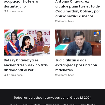
ocupación hotelera
Antonio Chavira, ex
durante julio
alcalde panista electo de
Coquimatlán, Colima, por
4 horas hace
abuso sexual a menor
4 horas hace
Betssy Chávez ya se
Judicializan a dos
encuentra en México tras
extranjeros por riña con
abandonar el Perú
machetes
4 horas hace
4 horas hace
Todos los derechos reservados por el Grupo M 2024
Inicio
Local
Estatal
Campañas
Regional
Zona Norte