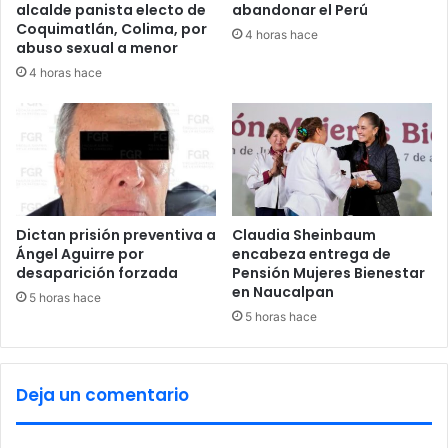
p
alcalde panista electo de
abandonar el Perú
o
Coquimatlán, Colima, por
4 horas hace
r
abuso sexual a menor
m
4 horas hace
a
í
z
t
r
a
n
s
Dictan prisión preventiva a
Claudia Sheinbaum
Ángel Aguirre por
encabeza entrega de
g
desaparición forzada
Pensión Mujeres Bienestar
é
en Naucalpan
n
5 horas hace
i
5 horas hace
c
o
,
Deja un comentario
s
e
ñ