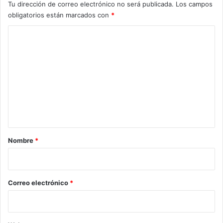
Tu dirección de correo electrónico no será publicada.
Los campos
a
obligatorios están marcados con
*
l
a
C
n
o
e
x
m
p
e
e
r
n
t
t
o
s
a
r
Nombre
*
i
o
*
Correo electrónico
*