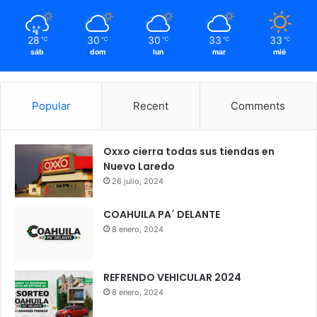
28
30
30
33
33
℃
℃
℃
℃
℃
sáb
dom
lun
mar
mié
Popular
Recent
Comments
Oxxo cierra todas sus tiendas en
Nuevo Laredo
26 julio, 2024
COAHUILA PA´ DELANTE
8 enero, 2024
REFRENDO VEHICULAR 2024
8 enero, 2024