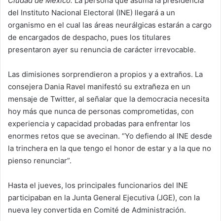
Ciudad de México.
La persona que asuma la presidencia
d
del Instituto Nacional Electoral (INE) llegará a un
a
organismo en el cual las áreas neurálgicas estarán a cargo
n
de encargados de despacho, pues los titulares
e
presentaron ayer su renuncia de carácter irrevocable.
m
a
i
Las dimisiones sorprendieron a propios y a extraños. La
l
consejera Dania Ravel manifestó su extrañeza en un
mensaje de Twitter, al señalar que la democracia necesita
hoy más que nunca de personas comprometidas, con
experiencia y capacidad probadas para enfrentar los
enormes retos que se avecinan. “Yo defiendo al INE desde
la trinchera en la que tengo el honor de estar y a la que no
pienso renunciar”.
Hasta el jueves, los principales funcionarios del INE
participaban en la Junta General Ejecutiva (JGE), con la
nueva ley convertida en Comité de Administración.