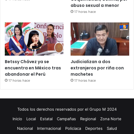
abuso sexual a menor
17 horas hace
Betssy Chávez ya se
Judicializan a dos
encuentra en México tras
extranjeros por riña con
abandonar el Perú
machetes
17 horas hace
17 horas hace
Todos los derechos reservados por el Grupo M 2024
Inicio
Local
Estatal
Campañas
Regional
Zona Norte
Nacional
Internacional
Policiaca
Deportes
Salud