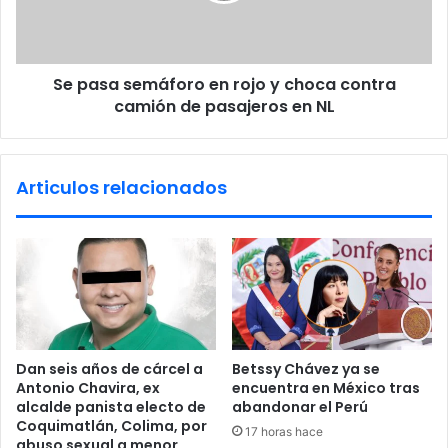
n
s
,
e
'
m
p
Se pasa semáforo en rojo y choca contra
á
o
camión de pasajeros en NL
f
l
o
e
r
p
o
Articulos relacionados
o
e
s
n
i
r
t
o
i
j
o
o
n
y
'
c
e
h
Dan seis años de cárcel a
Betssy Chávez ya se
n
o
Antonio Chavira, ex
encuentra en México tras
B
c
alcalde panista electo de
abandonar el Perú
a
a
Coquimatlán, Colima, por
17 horas hace
h
c
abuso sexual a menor