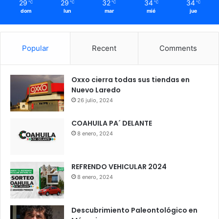
29
29
32
34
34
℃
℃
℃
℃
℃
dom
lun
mar
mié
jue
Popular
Recent
Comments
Oxxo cierra todas sus tiendas en
Nuevo Laredo
26 julio, 2024
COAHUILA PA´ DELANTE
8 enero, 2024
REFRENDO VEHICULAR 2024
8 enero, 2024
Descubrimiento Paleontológico en