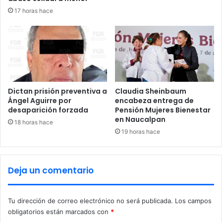
r
o
17 horas hace
é
n
i
t
n
r
;
a
'
c
C
a
h
m
e
i
Dictan prisión preventiva a
Claudia Sheinbaum
c
Ángel Aguirre por
encabeza entrega de
ó
desaparición forzada
Pensión Mujeres Bienestar
o
n
en Naucalpan
'
d
18 horas hace
P
e
19 horas hace
é
p
r
a
e
s
Deja un comentario
z
a
,
j
s
e
Tu dirección de correo electrónico no será publicada.
Los campos
e
r
obligatorios están marcados con
*
g
o