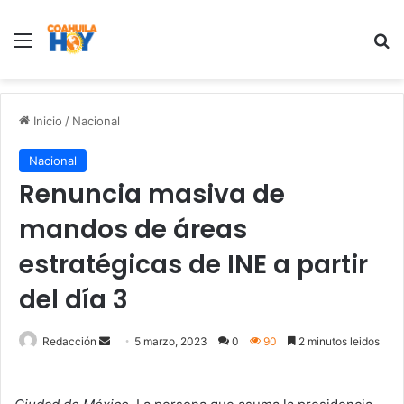
Menu
B
Inicio
/
Nacional
Nacional
Renuncia masiva de
mandos de áreas
estratégicas de INE a partir
del día 3
Redacción
S
5 marzo, 2023
0
90
2 minutos leidos
e
n