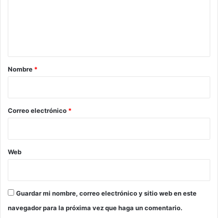
e
n
t
a
r
Nombre
*
i
o
*
Correo electrónico
*
Web
Guardar mi nombre, correo electrónico y sitio web en este
navegador para la próxima vez que haga un comentario.