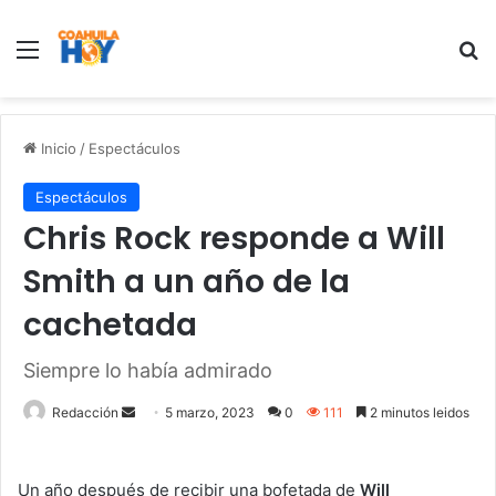
Menu
B
Inicio
/
Espectáculos
Espectáculos
Chris Rock responde a Will
Smith a un año de la
cachetada
Siempre lo había admirado
Redacción
S
5 marzo, 2023
0
111
2 minutos leidos
e
n
Un año después de recibir una bofetada de
Will
d