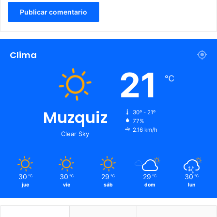
Clima
21
℃
Muzquiz
30º - 21º
77%
2.16 km/h
Clear Sky
30
30
29
29
30
℃
℃
℃
℃
℃
jue
vie
sáb
dom
lun