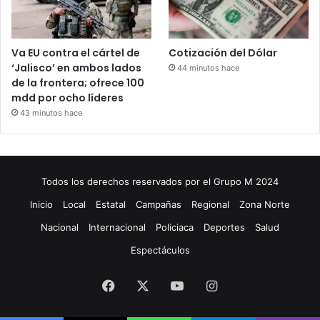
Va EU contra el cártel de
Cotización del Dólar
‘Jalisco’ en ambos lados
44 minutos hace
de la frontera; ofrece 100
mdd por ocho líderes
43 minutos hace
Todos los derechos reservados por el Grupo M 2024
Inicio
Local
Estatal
Campañas
Regional
Zona Norte
Nacional
Internacional
Policiaca
Deportes
Salud
Espectáculos
Facebook
X
YouTube
Instagram