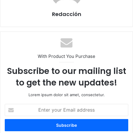
Redacción
With Product You Purchase
Subscribe to our mailing list
to get the new updates!
Lorem ipsum dolor sit amet, consectetur.
E
n
t
e
r