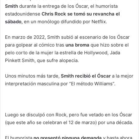
Smith
durante la entrega de los Óscar, el humorista
a
estadounidense
Chris Rock se tomó su revancha el
n
sábado,
en un monólogo difundido por Netflix.
e
m
a
En marzo de 2022, Smith subió al escenario de los Óscar
i
para golpear al cómico tras
una broma
que hizo sobre el
l
pelo corto de la mujer la estrella de Hollywood, Jada
Pinkett Smith, que sufre alopecia.
Unos minutos más tarde,
Smith recibió el Óscar
a la mejor
interpretación masculina por “El método Williams”.
Luego se disculpó con Rock, pero fue vetado en los Óscar
(que este año se celebran el 12 de marzo) por una década.
El humorista
no presentó ninguna demanda
y hasta ahora