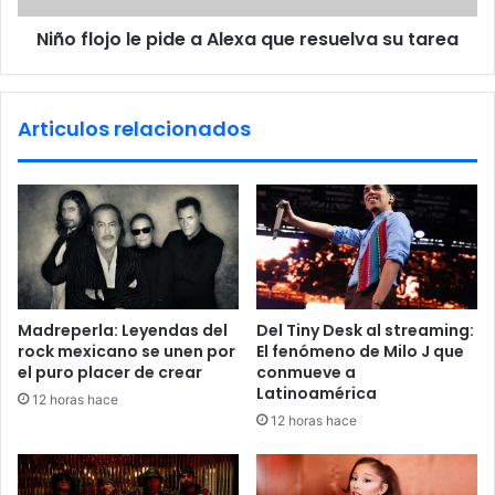
r
o
Niño flojo le pide a Alexa que resuelva su tarea
h
l
é
e
r
p
o
i
Articulos relacionados
e
d
s
e
p
a
l
A
u
l
z
e
s
x
i
a
z
q
Madreperla: Leyendas del
Del Tiny Desk al streaming:
e
u
rock mexicano se unen por
El fenómeno de Milo J que
e
el puro placer de crear
conmueve a
r
Latinoamérica
12 horas hace
e
12 horas hace
s
u
e