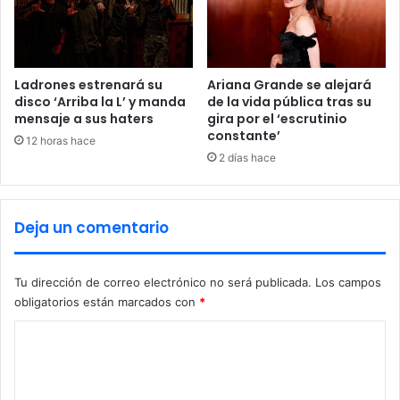
l
v
a
s
u
Ladrones estrenará su
Ariana Grande se alejará
t
disco ‘Arriba la L’ y manda
de la vida pública tras su
mensaje a sus haters
gira por el ‘escrutinio
a
constante’
r
12 horas hace
e
2 días hace
a
Deja un comentario
Tu dirección de correo electrónico no será publicada.
Los campos
obligatorios están marcados con
*
C
o
m