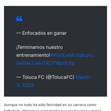
— Enfocados en ganar
¡Terminamos nuestro
entrenamiento!
#RojoDeMiVida
pic.
twitter.com/1XCYWpOLFg
— Toluca FC (@TolucaFC)
March
3, 2023
Aunque no todo ha sido felicidad en su carrera como
futbolista, Marcel es consciente que las buenas y malas