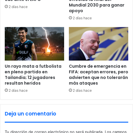
a
r
Mundial 2030 para ganar
2 días hace
r
o
apoyo
e
t
2 días hace
s
a
;
e
a
n
f
2
i
0
r
2
m
3
a
;
Un rayo mata a futbolista
Cumbre de emergencia en
n
en pleno partido en
FIFA: aceptan errores, pero
e
q
Tailandia; 12 jugadores
advierten que no tolerarán
l
resultan heridos
más ataques
u
i
e
m
2 días hace
2 días hace
e
i
s
n
p
a
Deja un comentario
a
d
r
o
a
e
Tu dirección de correo electrónico no será publicada.
Los campos
'