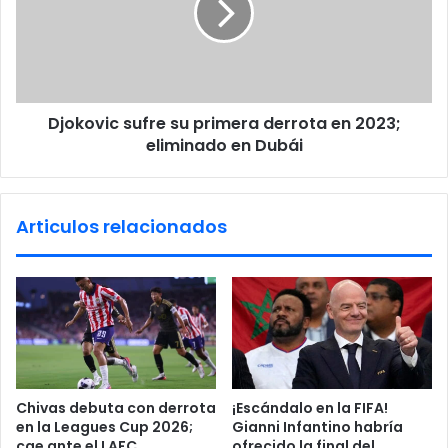
l
o
i
v
z
i
a
c
r
s
á
Djokovic sufre su primera derrota en 2023;
u
n
eliminado en Dubái
f
m
r
a
e
n
s
Articulos relacionados
i
u
o
p
b
r
r
i
a
m
s
e
m
r
i
a
l
d
Chivas debuta con derrota
¡Escándalo en la FIFA!
i
e
en la Leagues Cup 2026;
Gianni Infantino habría
t
r
cae ante el LAFC
ofrecido la final del