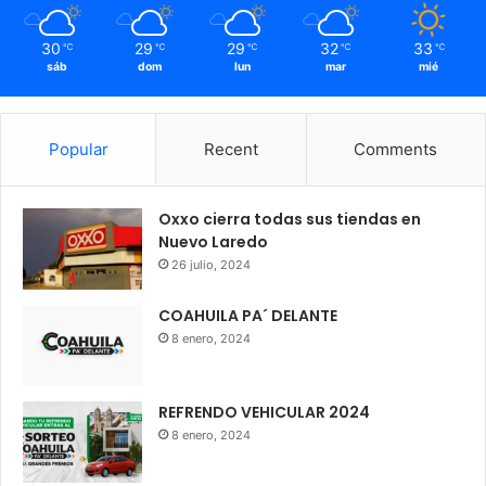
30
29
29
32
33
℃
℃
℃
℃
℃
sáb
dom
lun
mar
mié
Popular
Recent
Comments
Oxxo cierra todas sus tiendas en
Nuevo Laredo
26 julio, 2024
COAHUILA PA´ DELANTE
8 enero, 2024
REFRENDO VEHICULAR 2024
8 enero, 2024