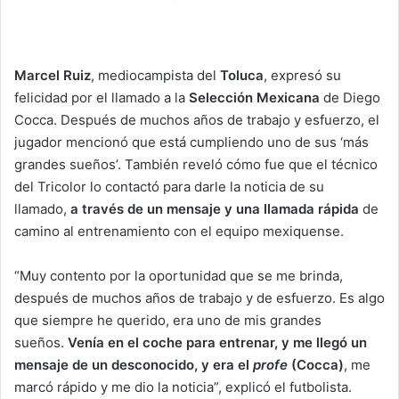
e
n
d
Marcel Ruiz
, mediocampista del
Toluca
, expresó su
a
felicidad por el llamado a la
Selección Mexicana
de Diego
n
Cocca. Después de muchos años de trabajo y esfuerzo, el
e
jugador mencionó que está cumpliendo uno de sus ‘más
m
grandes sueños’. También reveló cómo fue que el técnico
a
del Tricolor lo contactó para darle la noticia de su
i
llamado,
a través de un mensaje y una llamada rápida
de
l
camino al entrenamiento con el equipo mexiquense.
“Muy contento por la oportunidad que se me brinda,
después de muchos años de trabajo y de esfuerzo. Es algo
que siempre he querido, era uno de mis grandes
sueños.
Venía en el coche para entrenar, y me llegó un
mensaje de un desconocido, y era el
profe
(Cocca)
, me
marcó rápido y me dio la noticia”, explicó el futbolista.