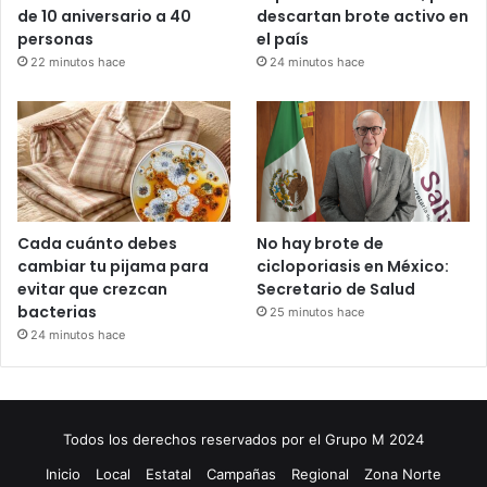
de 10 aniversario a 40
descartan brote activo en
personas
el país
22 minutos hace
24 minutos hace
Cada cuánto debes
No hay brote de
cambiar tu pijama para
cicloporiasis en México:
evitar que crezcan
Secretario de Salud
bacterias
25 minutos hace
24 minutos hace
Todos los derechos reservados por el Grupo M 2024
Inicio
Local
Estatal
Campañas
Regional
Zona Norte