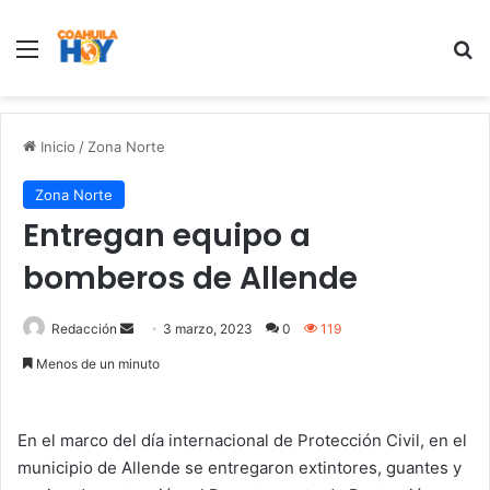
Menu
B
Inicio
/
Zona Norte
Zona Norte
Entregan equipo a
bomberos de Allende
Redacción
S
3 marzo, 2023
0
119
e
Menos de un minuto
n
d
a
En el marco del día internacional de Protección Civil, en el
n
municipio de Allende se entregaron extintores, guantes y
e