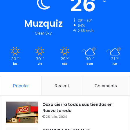
26
Muzquiz
26º - 26º
54%
2.65 km/h
Clear Sky
30
30
29
30
31
℃
℃
℃
℃
℃
jue
vie
sáb
dom
lun
Popular
Recent
Comments
Oxxo cierra todas sus tiendas en
Nuevo Laredo
26 julio, 2024