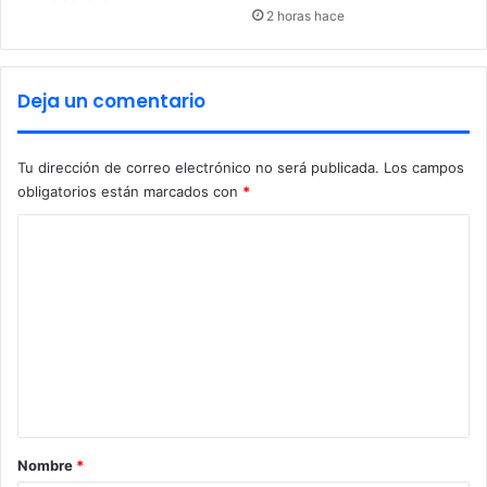
d
2 horas hace
e
l
a
Deja un comentario
U
V
M
Tu dirección de correo electrónico no será publicada.
Los campos
y
obligatorios están marcados con
*
l
a
C
U
o
P
C
m
e
n
t
a
r
Nombre
*