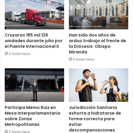
n
s
i
e
d
Cruzaron 185 mil 126
Han sido dos años de
a
unidades durante julio por
arduo trabajo al frente de
d
el Puente Internacional II
la Diócesis: Obispo
;
Miranda
2 horas hace
i
2 horas hace
n
v
e
s
t
i
g
a
Participa Memo Ruiz en
Jurisdicción Sanitaria
c
Mesa Interparlamentaria
exhorta a hidratarse de
i
sobre Zonas
forma correcta para
Metropolitanas
evitar
ó
descompensaciones
n
2 horas hace