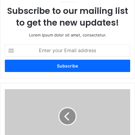
Subscribe to our mailing list
to get the new updates!
Lorem ipsum dolor sit amet, consectetur.
E
n
t
e
r
y
o
u
U
r
n
E
i
m
v
a
e
i
r
l
s