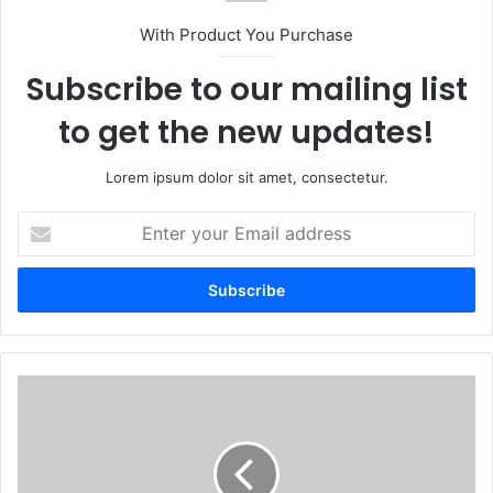
With Product You Purchase
Subscribe to our mailing list
to get the new updates!
Lorem ipsum dolor sit amet, consectetur.
E
n
t
e
r
y
o
u
P
r
o
E
r
m
t
a
a