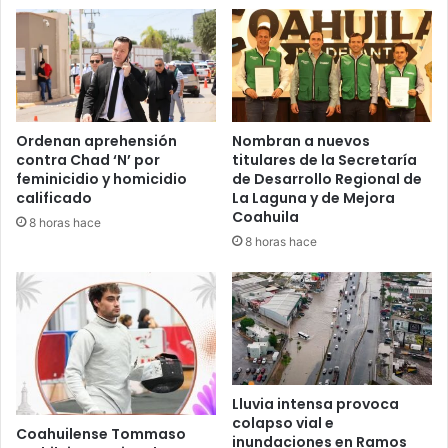
n
t
r
a
t
o
Ordenan aprehensión
Nombran a nuevos
contra Chad ‘N’ por
titulares de la Secretaría
feminicidio y homicidio
de Desarrollo Regional de
calificado
La Laguna y de Mejora
Coahuila
8 horas hace
8 horas hace
Lluvia intensa provoca
colapso vial e
Coahuilense Tommaso
inundaciones en Ramos