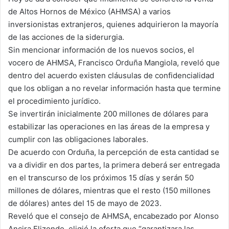
de Altos Hornos de México (AHMSA) a varios
m
a
inversionistas extranjeros, quienes adquirieron la mayoría
i
de las acciones de la siderurgia.
l
Sin mencionar información de los nuevos socios, el
vocero de AHMSA, Francisco Orduña Mangiola, reveló que
dentro del acuerdo existen cláusulas de confidencialidad
que los obligan a no revelar información hasta que termine
el procedimiento jurídico.
Se invertirán inicialmente 200 millones de dólares para
estabilizar las operaciones en las áreas de la empresa y
cumplir con las obligaciones laborales.
De acuerdo con Orduña, la percepción de esta cantidad se
va a dividir en dos partes, la primera deberá ser entregada
en el transcurso de los próximos 15 días y serán 50
millones de dólares, mientras que el resto (150 millones
de dólares) antes del 15 de mayo de 2023.
Reveló que el consejo de AHMSA, encabezado por Alonso
Ancira Elizondo, eligió la oferta que “garantizara las