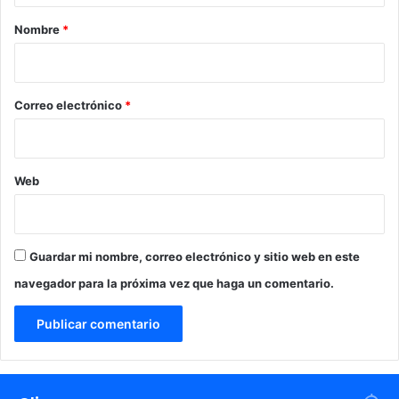
r
Nombre
*
i
o
*
Correo electrónico
*
Web
Guardar mi nombre, correo electrónico y sitio web en este
navegador para la próxima vez que haga un comentario.