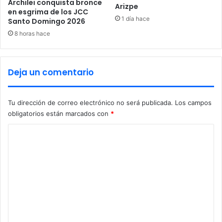
Archilei conquista bronce
Arizpe
en esgrima de los JCC
1 día hace
Santo Domingo 2026
8 horas hace
Deja un comentario
Tu dirección de correo electrónico no será publicada.
Los campos
obligatorios están marcados con
*
C
o
m
e
n
t
a