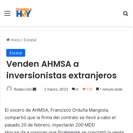
Menu
B
Inicio
/
Estatal
Estatal
Venden AHMSA a
inversionistas extranjeros
Redacción
S
2 marzo, 2023
0
110
1 minuto leido
e
n
El vocero de AHMSA, Francisco Orduña Mangiola,
d
compartió que la firma del contrato se llevó a cabo el
a
pasado 20 de febrero, inyectarán 200 MDD
n
Hoy se da a conocer que finalmente se concretó la venta
e