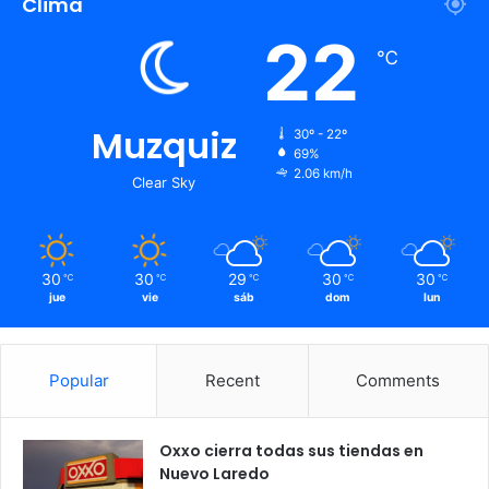
Clima
22
℃
Muzquiz
30º - 22º
69%
2.06 km/h
Clear Sky
30
30
29
30
30
℃
℃
℃
℃
℃
jue
vie
sáb
dom
lun
Popular
Recent
Comments
Oxxo cierra todas sus tiendas en
Nuevo Laredo