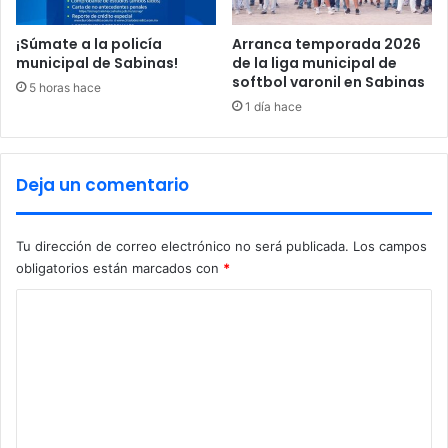
l
d
¡Súmate a la policía
Arranca temporada 2026
municipal de Sabinas!
de la liga municipal de
e
softbol varonil en Sabinas
P
5 horas hace
r
1 día hace
o
t
e
Deja un comentario
c
c
i
Tu dirección de correo electrónico no será publicada.
Los campos
ó
obligatorios están marcados con
*
n
C
C
i
o
v
i
m
l
e
n