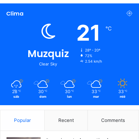
Clima
21
℃
Muzquiz
28º - 20º
72%
2.54 km/h
Clear Sky
28
30
30
33
33
℃
℃
℃
℃
℃
sáb
dom
lun
mar
mié
Popular
Recent
Comments