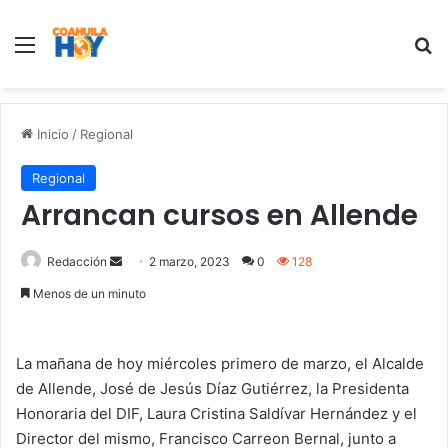
Menu
B
Inicio
/
Regional
Regional
Arrancan cursos en Allende
Redacción
S
2 marzo, 2023
0
128
e
Menos de un minuto
n
d
a
La mañana de hoy miércoles primero de marzo, el Alcalde
n
de Allende, José de Jesús Díaz Gutiérrez, la Presidenta
e
Honoraria del DIF, Laura Cristina Saldívar Hernández y el
m
Director del mismo, Francisco Carreon Bernal, junto a