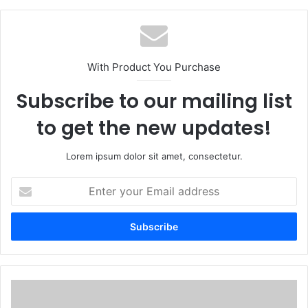
With Product You Purchase
Subscribe to our mailing list
to get the new updates!
Lorem ipsum dolor sit amet, consectetur.
E
n
t
e
r
y
o
u
U
r
n