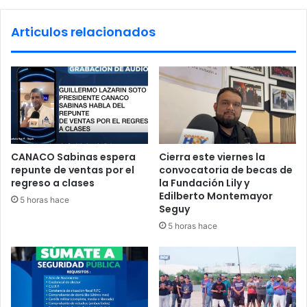
u
l
ñ
a
Articulos relacionados
a
U
n
i
ó
n
D
í
a
I
CANACO Sabinas espera
Cierra este viernes la
n
repunte de ventas por el
convocatoria de becas de
t
regreso a clases
la Fundación Lily y
e
Edilberto Montemayor
5 horas hace
r
Seguy
n
5 horas hace
a
c
i
o
n
a