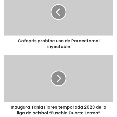
E
f
m
e
a
p
i
r
l
i
a
s
d
p
d
Cofepris prohíbe uso de Paracetamol
r
r
inyectable
o
e
h
s
í
I
s
b
n
e
a
u
u
s
g
o
u
d
r
e
a
P
T
a
Inaugura Tania Flores temporada 2023 de la
a
r
liga de beisbol “Eusebio Duarte Lerma”
n