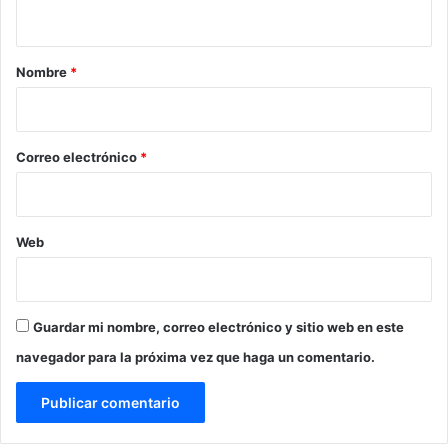
t
b
i
a
o
r
Nombre
*
D
u
i
a
o
r
*
Correo electrónico
*
t
e
L
e
r
Web
m
a
”
Guardar mi nombre, correo electrónico y sitio web en este
navegador para la próxima vez que haga un comentario.