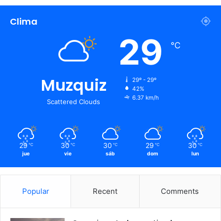
Clima
29
℃
Muzquiz
29º - 29º
42%
6.37 km/h
Scattered Clouds
29
30
30
29
30
℃
℃
℃
℃
℃
jue
vie
sáb
dom
lun
Popular
Recent
Comments