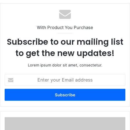
With Product You Purchase
Subscribe to our mailing list
to get the new updates!
Lorem ipsum dolor sit amet, consectetur.
E
n
t
e
r
y
o
u
C
r
o