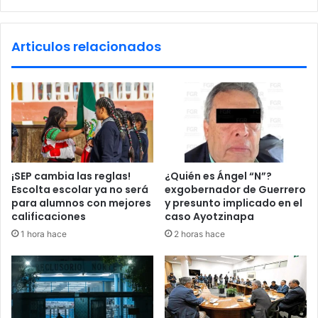
a
i
c
a
e
F
Articulos relacionados
t
l
a
o
m
r
o
e
l
s
i
t
n
e
y
m
e
p
¡SEP cambia las reglas!
¿Quién es Ángel “N”?
c
o
Escolta escolar ya no será
exgobernador de Guerrero
t
r
para alumnos con mejores
y presunto implicado en el
a
a
calificaciones
caso Ayotzinapa
b
d
1 hora hace
2 horas hace
l
a
e
2
0
2
3
d