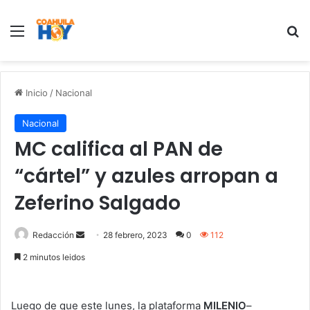
Menu
B
Inicio
/
Nacional
Nacional
MC califica al PAN de
“cártel” y azules arropan a
Zeferino Salgado
Redacción
S
28 febrero, 2023
0
112
e
2 minutos leidos
n
d
a
Luego de que este lunes, la plataforma
MILENIO
–