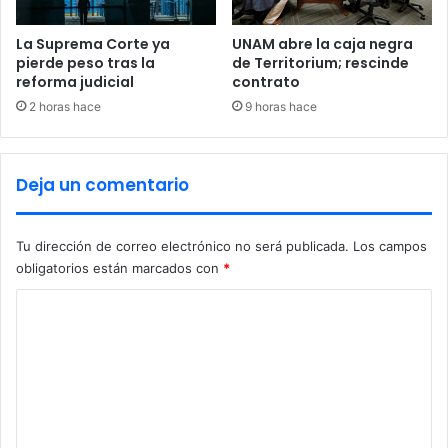
e
l
La Suprema Corte ya
UNAM abre la caja negra
a
pierde peso tras la
de Territorium; rescinde
reforma judicial
contrato
l
i
2 horas hace
9 horas hace
g
a
d
Deja un comentario
e
b
e
Tu dirección de correo electrónico no será publicada.
Los campos
i
obligatorios están marcados con
*
s
b
C
o
l
o
“
m
E
e
u
s
n
e