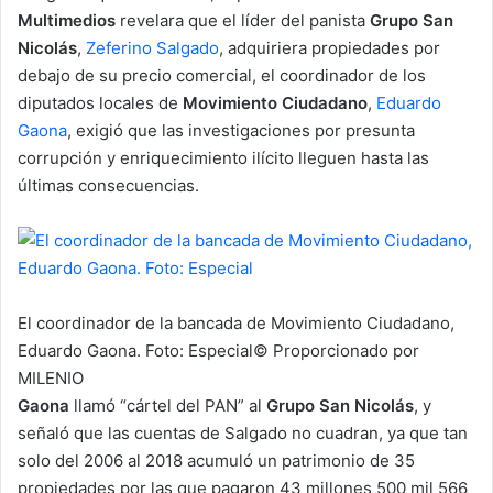
n
Multimedios
revelara que el líder del panista
Grupo San
e
Nicolás
,
Zeferino Salgado
, adquiriera propiedades por
m
debajo de su precio comercial, el coordinador de los
a
diputados locales de
Movimiento Ciudadano
,
Eduardo
i
Gaona
, exigió que las investigaciones por presunta
l
corrupción y enriquecimiento ilícito lleguen hasta las
últimas consecuencias.
El coordinador de la bancada de Movimiento Ciudadano,
Eduardo Gaona. Foto: Especial
© Proporcionado por
MILENIO
Gaona
llamó “cártel del PAN” al
Grupo San Nicolás
, y
señaló que las cuentas de Salgado no cuadran, ya que tan
solo del 2006 al 2018 acumuló un patrimonio de 35
propiedades por las que pagaron 43 millones 500 mil 566