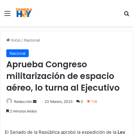
Menu
B
Inicio
/
Nacional
Nacional
Aprueba Congreso
militarización de espacio
aéreo, lo turna al Ejecutivo
Redacción
S
23 febrero, 2023
0
118
e
2 minutos leidos
n
d
a
El Senado de la República aprobó la expedición de la
Ley