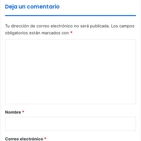
t
Deja un comentario
r
i
s
Tu dirección de correo electrónico no será publicada.
Los campos
t
obligatorios están marcados con
*
a
C
o
m
e
n
t
a
r
Nombre
*
i
o
*
Correo electrónico
*