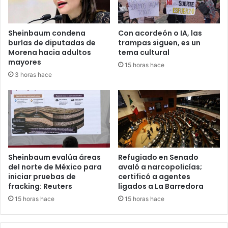
c
u
l
Sheinbaum condena
Con acordeón o IA, las
a
burlas de diputadas de
trampas siguen, es un
r
Morena hacia adultos
tema cultural
e
mayores
15 horas hace
s
3 horas hace
,
a
s
e
g
u
r
a
Sheinbaum evalúa áreas
Refugiado en Senado
o
del norte de México para
avaló a narcopolicías;
iniciar pruebas de
certificó a agentes
p
fracking: Reuters
ligados a La Barredora
t
o
15 horas hace
15 horas hace
m
e