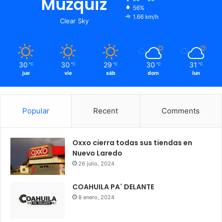
Muzquiz
56%
1.66 km/h
Clear Sky
30
30
29
30
31
℃
℃
℃
℃
℃
jue
vie
sáb
dom
lun
Popular
Recent
Comments
Oxxo cierra todas sus tiendas en
Nuevo Laredo
26 julio, 2024
COAHUILA PA´ DELANTE
8 enero, 2024