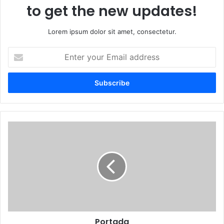
to get the new updates!
Lorem ipsum dolor sit amet, consectetur.
E
n
t
e
r
y
o
u
P
r
o
E
r
m
t
a
a
i
d
l
a
a
d
d
Portada