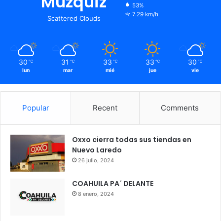
Muzquiz
53%
7.29 km/h
Scattered Clouds
30
31
33
33
30
℃
℃
℃
℃
℃
lun
mar
mié
jue
vie
Popular
Recent
Comments
Oxxo cierra todas sus tiendas en
Nuevo Laredo
26 julio, 2024
COAHUILA PA´ DELANTE
8 enero, 2024