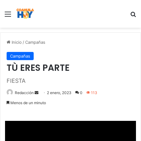
Menu
B
Inicio
/
Campañas
Campañas
TÙ ERES PARTE
FIESTA
Redacción
S
2 enero, 2023
0
113
e
Menos de un minuto
n
d
a
n
e