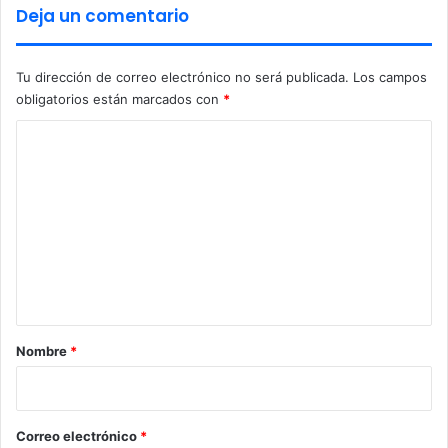
Deja un comentario
Tu dirección de correo electrónico no será publicada.
Los campos
obligatorios están marcados con
*
C
o
m
e
n
t
a
r
Nombre
*
i
o
*
Correo electrónico
*