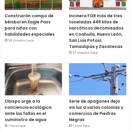
Construirán campo de
Incinera FGR más de tres
béisbol en Eagle Pass
toneladas 448 kilos de
para niños con
narcóticos decomisados
habilidades especiales
en Coahuila, Nuevo León,
San Luis Potosí,
56 minutos hace
Tamaulipas y Zacatecas
57 minutos hace
Obispo urge a la
Serie de apagones deja
conciencia ecológica
sin luz a varias colonias y
ante las fallas en el
comercios de Piedras
suministro de agua
Negras
1 hora hace
1 hora hace