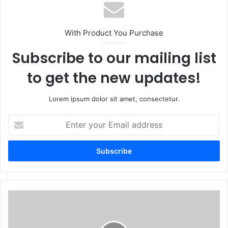
With Product You Purchase
Subscribe to our mailing list
to get the new updates!
Lorem ipsum dolor sit amet, consectetur.
E
n
t
e
r
y
o
u
T
r
U
E
E
m
R